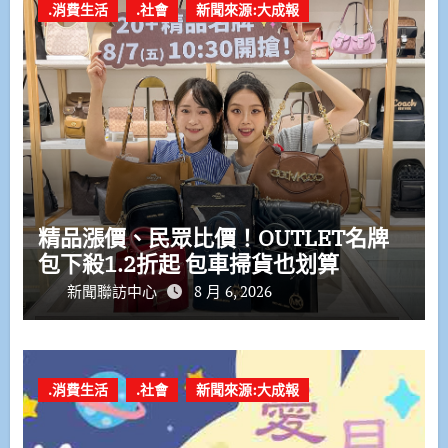
.消費生活
.社會
新聞來源:大成報
精品漲價、民眾比價！OUTLET名牌
包下殺1.2折起 包車掃貨也划算
新聞聯訪中心
8 月 6, 2026
.消費生活
.社會
新聞來源:大成報