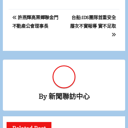
文
許燕輝高票蟬聯金門
台船:IDS團隊首重安全
章
不動產公會理事長
履次不實報導 實不足取
導
覽
By
新聞聯訪中心