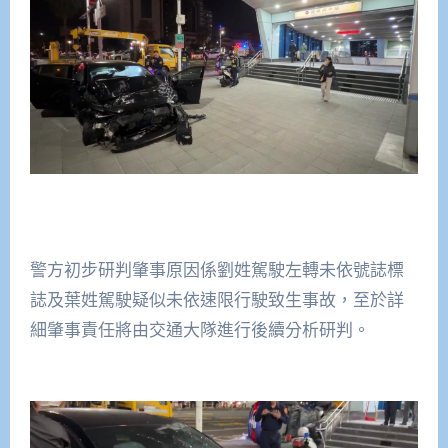
警方初步研判肇事原因係劉姓駕駛左轉未依號誌標
誌及葉姓駕駛疑似未依速限行駛致生事故，至於詳
細肇事責任將由交通大隊進行後續分析研判。