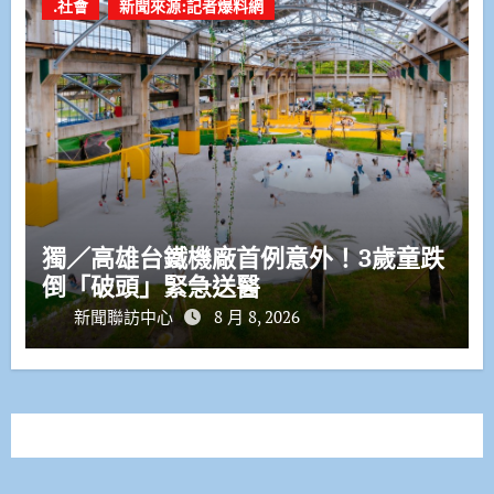
.社會
新聞來源:記者爆料網
獨／高雄台鐵機廠首例意外！3歲童跌
倒「破頭」緊急送醫
新聞聯訪中心
8 月 8, 2026