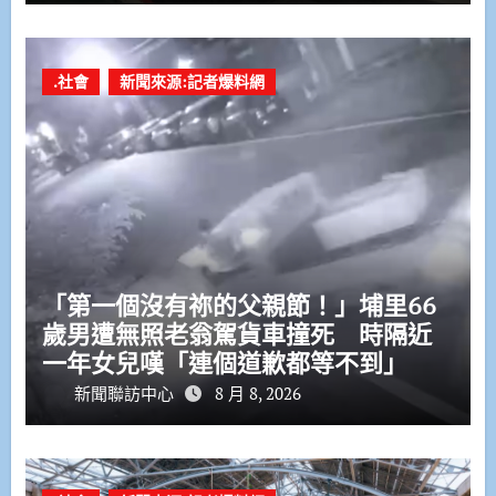
.社會
新聞來源:記者爆料網
「第一個沒有祢的父親節！」埔里66
歲男遭無照老翁駕貨車撞死 時隔近
一年女兒嘆「連個道歉都等不到」
新聞聯訪中心
8 月 8, 2026