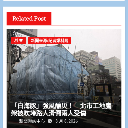
Related Post
.社會
新聞來源:記者爆料網
「白海豚」強風釀災！ 北市工地鷹
架被吹垮路人滑倒兩人受傷
新聞聯訪中心
8 月 8, 2026