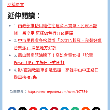
閱讀原文
延伸閱讀：
1.
內政部推使用權住宅建商不買單、民眾不認
帳！呂崑富 這樣做包行! | M傳媒
2.
中市里長盧冬松舉辦「吃穿IN賴興、秋豐好運
音樂派」 深獲地方好評
3.
鳳山體育館沸騰了！高雄台電女排「尬電
Power UP」主場日正式開打
4.
影/禮讓救護車卻遭追撞 高雄中山中正路口
機車擦撞2傷
新聞來源：
https://new-reporter.com/news/107334/