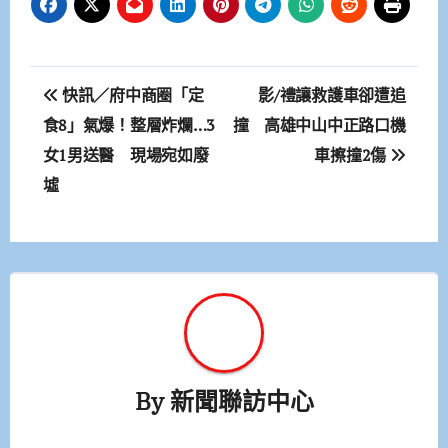
文
快訊／府中商圈「定
影/禮讓救護車卻遭追
章
食8」氣爆！整層炸爛…3
撞 高雄中山中正路口機
女1男送醫 現場宛如廢
車擦撞2傷
導
墟
覽
By
新聞聯訪中心