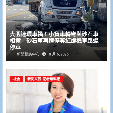
大園連環車禍！小貨車轉彎與砂石車
相撞 砂石車再撞停等紅燈機車路邊
停車
新聞聯訪中心
8 月 6, 2026
.社會
新聞來源:記者爆料網