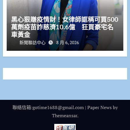
黑心狠賺疫情財！女律師誆稱可買500
萬劑疫苗詐慈濟10.6億 狂買豪宅名
車黃金
新聞聯訪中心
8 月 6, 2026
聯絡信箱:gotime1688@gmail.com
|
Paper News
by
Themeansar
.