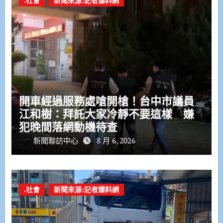
.社會
新聞來源:記者爆料網
開車經過服務處嗆開槍！台中市議員
江和樹：拜託大家冷靜不要這樣 嫌
犯晚間落網動機待查
新聞聯訪中心
8 月 6, 2026
.社會
新聞來源:記者爆料網