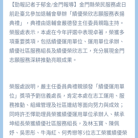
【勁報記者于郁金/金門報導】金門縣榮民服務處日
前赴臺北參加退輔會舉辦「績優榮欣志願服務表揚
典禮」，典禮由退輔會嚴德發主任委員親臨主持。
榮服處表示，本處在今年評選中表現卓著，榮獲多
項重要獎項，包括績優運用單位、運用單位承辦、
績優社區服務組長及績優榮欣志工，充分展現金門
志願服務深耕推動亮眼成果。
榮服處說明，嚴主任委員典禮親頒發「績優運用單
位」獎項予劉信義處長，肯定本處在志工運用、服
務推動、組織管理及社區連結等面向努力與成效；
同時許丕懌助理員榮獲績優運用單位承辦人、蔡承
坤組長榮獲績優社區服務組長，及林玉寶、陳佩
妤、吳思彤、牛海紅、何秀戀等5位志工榮獲績優榮