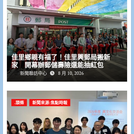
佳里鄉親有福了！佳里興郵局搬新
家 開幕辦郵儲壽險還能抽紅包
新聞聯訪中心
8 月 10, 2026
.頭條
新聞來源:焦點時報