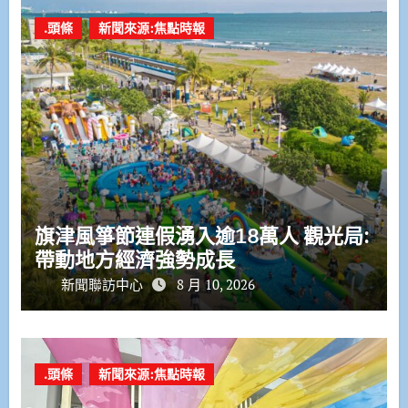
.頭條
新聞來源:焦點時報
旗津風箏節連假湧入逾18萬人 觀光局:
帶動地方經濟強勢成長
新聞聯訪中心
8 月 10, 2026
.頭條
新聞來源:焦點時報