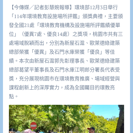
【今傳媒／記者彭慧婉報導】環境部12月3日舉行
「114年環境教育設施場所評鑑」頒獎典禮，主要頒
發全國21處「環境教育機構及設施場所評鑑績優單
位」（優異7處、優良14處）之獎項，桃園市共有三
處場域脫穎而出，分別為新屋石滬、歐萊德綠建築
總部榮獲「優異」及石門水庫榮獲「優良」等佳
績。本次由新屋石滬郭先彰理事長、歐萊德綠建築
總部葛望平董事長及石門水庫江明郎分署長代表受
獎，充分展現桃園市在環境教育推廣、場域經營與
課程創新上的深厚實力，成為全國矚目的環教亮
點。