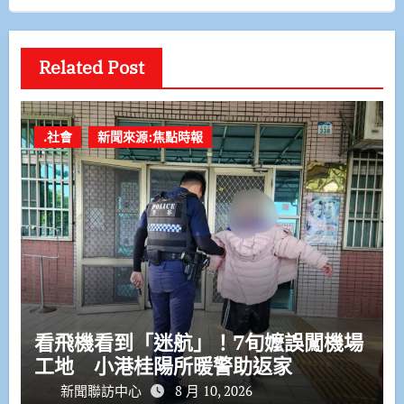
Related Post
.社會
新聞來源:焦點時報
看飛機看到「迷航」！7旬嬤誤闖機場
工地 小港桂陽所暖警助返家
新聞聯訪中心
8 月 10, 2026