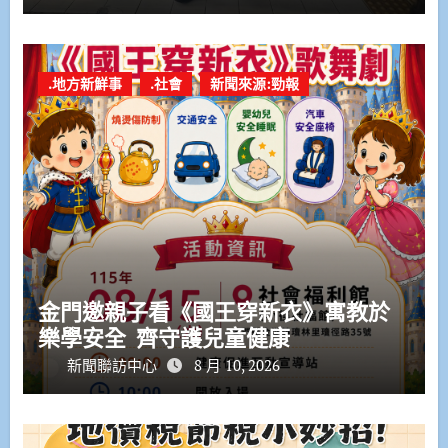
.地方新鮮事
.社會
新聞來源:勁報
金門邀親子看《國王穿新衣》寓教於
樂學安全 齊守護兒童健康
新聞聯訪中心
8 月 10, 2026