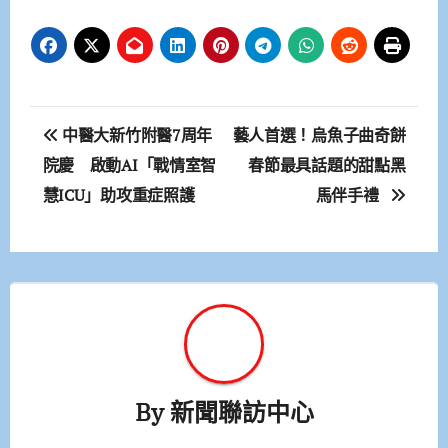
文
中醫大新竹附醫7周年
藝人首選！烏魚子曲奇餅
章
院慶 啟動AI「戰情室智
春節最具話題的甜點黑
慧ICU」助攻重症照護
馬伴手禮
導
覽
By
新聞聯訪中心