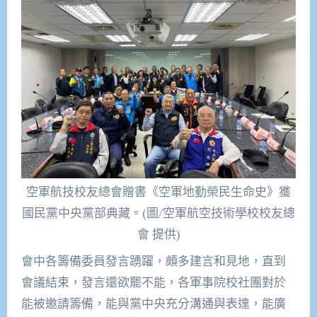
空軍航技校友總會贈書《空軍地勤榮民生命史》獲
國民黨中央黨部典藏。(圖/空軍航空技術學校校友總
會 提供)
會中各籌備委員發言踴躍，頗多建言和見地，直到
會議結束，發言還欲罷不能，各軍事院校社團對於
能被邀請籌備，能與黨中央充分溝通與表達，能廣