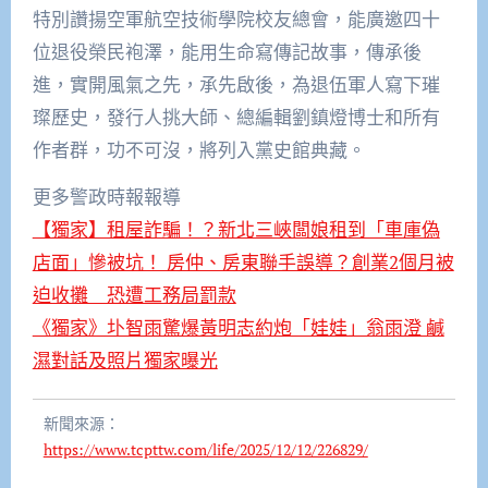
特別讚揚空軍航空技術學院校友總會，能廣邀四十
位退役榮民袍澤，能用生命寫傳記故事，傳承後
進，實開風氣之先，承先啟後，為退伍軍人寫下璀
璨歷史，發行人挑大師、總編輯劉鎮燈博士和所有
作者群，功不可沒，將列入黨史館典藏。
更多警政時報報導
【獨家】租屋詐騙！？新北三峽闆娘租到「車庫偽
店面」慘被坑！ 房仲、房東聯手誤導？創業2個月被
迫收攤 恐遭工務局罰款
《獨家》圤智雨驚爆黃明志約炮「娃娃」翁雨澄 鹹
濕對話及照片獨家曝光
新聞來源：
https://www.tcpttw.com/life/2025/12/12/226829/