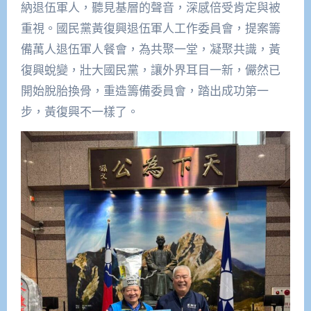
納退伍軍人，聽見基層的聲音，深感倍受肯定與被
重視。國民黨黃復興退伍軍人工作委員會，提案籌
備萬人退伍軍人餐會，為共聚一堂，凝聚共識，黃
復興蛻變，壯大國民黨，讓外界耳目一新，儼然已
開始脫胎換骨，重造籌備委員會，踏出成功第一
步，黃復興不一樣了。