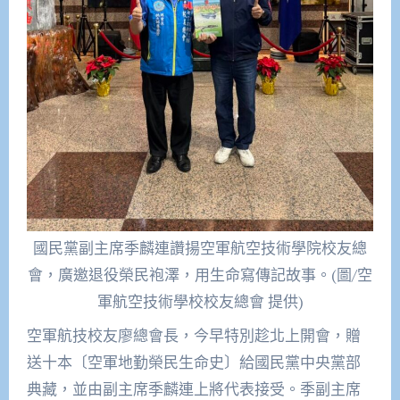
國民黨副主席季麟連讚揚空軍航空技術學院校友總
會，廣邀退役榮民袍澤，用生命寫傳記故事。(圖/空
軍航空技術學校校友總會 提供)
空軍航技校友廖總會長，今早特別趁北上開會，贈
送十本〔空軍地勤榮民生命史〕給國民黨中央黨部
典藏，並由副主席季麟連上將代表接受。季副主席