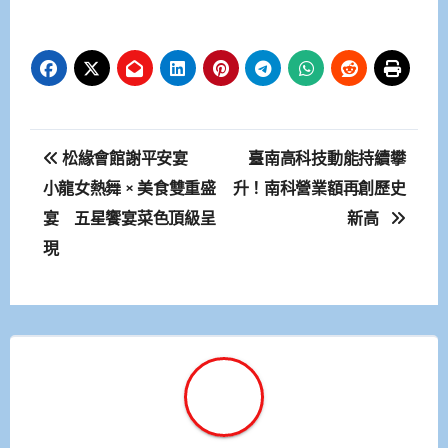
文
松緣會館謝平安宴
臺南高科技動能持續攀
章
小龍女熱舞 × 美食雙重盛
升！南科營業額再創歷史
宴 五星饗宴菜色頂級呈
新高
導
現
覽