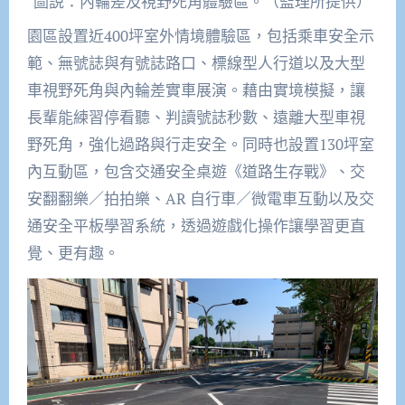
圖説：內輪差及視野死角體驗區。（監理所提供）
園區設置近400坪室外情境體驗區，包括乘車安全示
範、無號誌與有號誌路口、標線型人行道以及大型
車視野死角與內輪差實車展演。藉由實境模擬，讓
長輩能練習停看聽、判讀號誌秒數、遠離大型車視
野死角，強化過路與行走安全。同時也設置130坪室
內互動區，包含交通安全桌遊《道路生存戰》、交
安翻翻樂／拍拍樂、AR 自行車／微電車互動以及交
通安全平板學習系統，透過遊戲化操作讓學習更直
覺、更有趣。