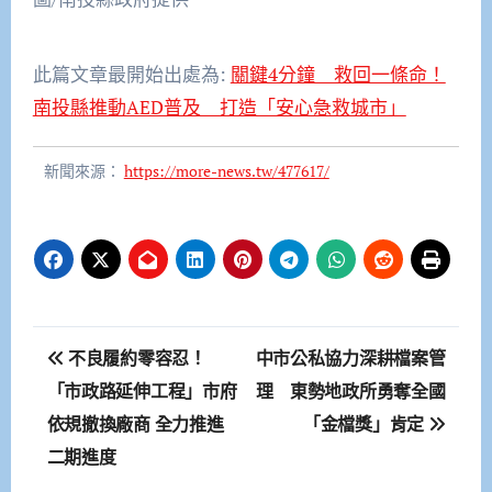
此篇文章最開始出處為:
關鍵4分鐘 救回一條命！
南投縣推動AED普及 打造「安心急救城市」
新聞來源：
https://more-news.tw/477617/
文
不良履約零容忍！
中市公私協力深耕檔案管
章
「市政路延伸工程」市府
理 東勢地政所勇奪全國
依規撤換廠商 全力推進
「金檔獎」肯定
導
二期進度
覽