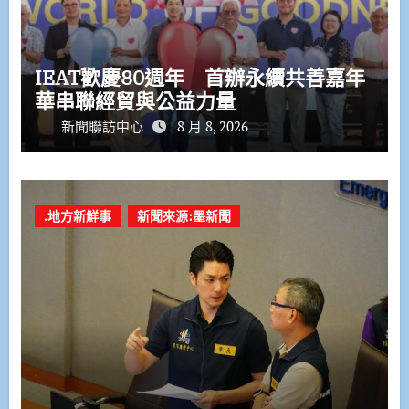
IEAT歡慶80週年 首辦永續共善嘉年
華串聯經貿與公益力量
新聞聯訪中心
8 月 8, 2026
.地方新鮮事
新聞來源:墨新聞