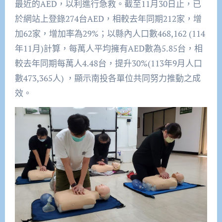
最近的AED，以利進行急救。截至11月30日止，已
於網站上登錄274台AED，相較去年同期212家，增
加62家，增加率為29%；以縣內人口數468,162 (114
年11月)計算，每萬人平均擁有AED數為5.85台，相
較去年同期每萬人4.48台，提升30%(113年9月人口
數473,365人) ，顯示南投各單位共同努力推動之成
效。