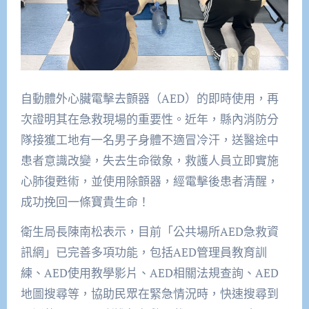
自動體外心臟電擊去顫器（AED）的即時使用，再
次證明其在急救現場的重要性。近年，縣內消防分
隊接獲工地有一名男子身體不適冒冷汗，送醫途中
患者意識改變，失去生命徵象，救護人員立即實施
心肺復甦術，並使用除顫器，經電擊後患者清醒，
成功挽回一條寶貴生命！
衛生局長陳南松表示，目前「公共場所AED急救資
訊網」已完善多項功能，包括AED管理員教育訓
練、AED使用教學影片、AED相關法規查詢、AED
地圖搜尋等，協助民眾在緊急情況時，快速搜尋到