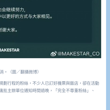
布取消。（圖／翻攝微博）
規劃行程的粉絲，不少人已訂好機票與飯店，卻在活動
痛批主辦單位通知時間過晚，「完全不尊重粉絲」、