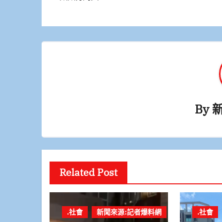
導
覽
By
Related Post
.社會
新聞來源:記者爆料網
.社會