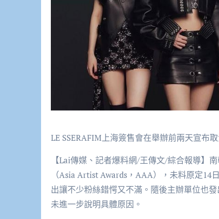
LE SSERAFIM上海簽售會在舉辦前兩天宣
【Lai傳媒、記者爆料網/王傳文/綜合報導】南
（Asia Artist Awards，AAA），
出讓不少粉絲錯愕又不滿。隨後主辦單位也發
未進一步說明具體原因。