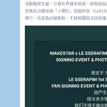
活動臨時生變，引發外界諸多揣測。有粉絲指出，
含兩名日籍成員「小櫻花」宮脇咲良（SAKUR
舉行，也成為討論焦點。不過相關說法目前僅