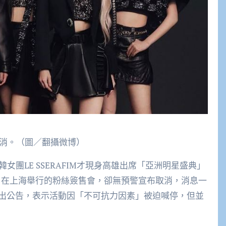
布取消。（圖／翻攝微博）
韓女團LE SSERAFIM才現身高雄出席「亞洲明星盛典」
未料原定14日在上海舉行的粉絲簽售會，卻無預警宣布取消，消息一
出公告，表示活動因「不可抗力因素」被迫喊停，但並