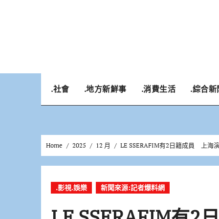
Skip
to
content
.社會
.地方新鮮事
.消費生活
.綜合新
Home
2025
12 月
LE SSERAFIM有2日籍成員 
.影視.娛樂
新聞來源:記者爆料網
LE SSERAFIM