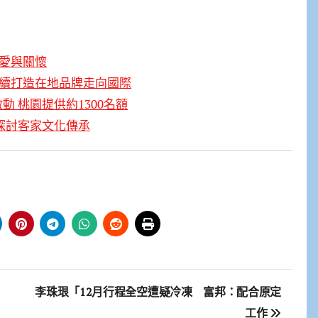
遞愛與關懷
持續打造在地品牌走向國際
動 桃園提供約1300名額
 探討客家文化傳承
：
李珠珢「12月行程全空遭疑冷凍 富邦：配合原定
工作