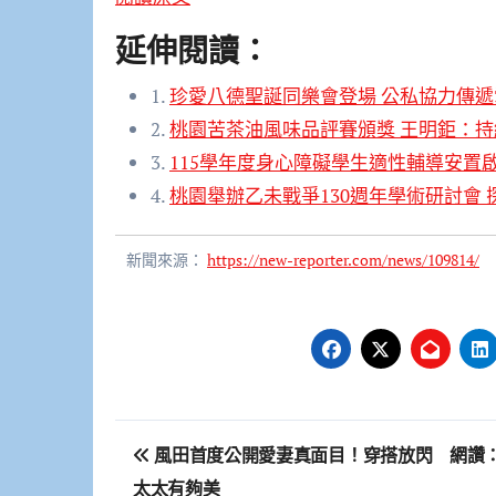
延伸閱讀：
1.
珍愛八德聖誕同樂會登場 公私協力傳
2.
桃園苦茶油風味品評賽頒獎 王明鉅：
3.
115學年度身心障礙學生適性輔導安置啟
4.
桃園舉辦乙未戰爭130週年學術研討會
新聞來源：
https://new-reporter.com/news/109814/
文
風田首度公開愛妻真面目！穿搭放閃 網讚
章
太太有夠美