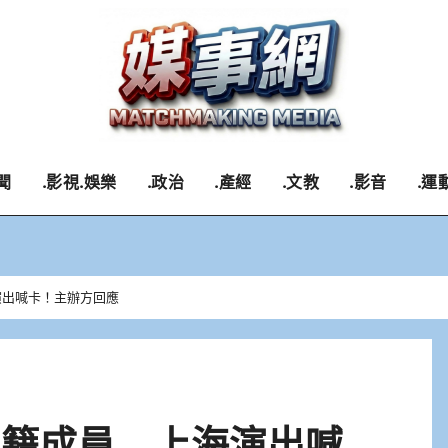
聞
.影視.娛樂
.政治
.產經
.文教
.影音
.運
上海演出喊卡！主辦方回應
有2日籍成員 上海演出喊