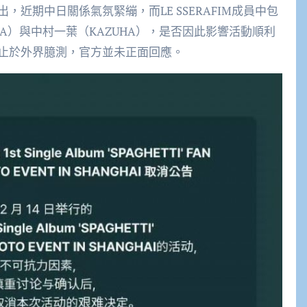
近期中日關係氣氛緊繃，而LE SSERAFIM成員中包
A）與中村一葉（KAZUHA），是否因此影響活動順利
止於外界臆測，官方並未正面回應。