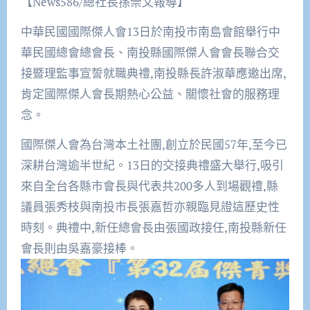
【News586/總社長孫崇文報導】
中華民國國際傑人會13日於南投市南島會館舉行中
華民國總會總會長、南投縣國際傑人會會長聯合交
接暨理監事宣誓就職典禮,南投縣長許淑華應邀出席,
肯定國際傑人會長期熱心公益、關懷社會的服務理
念。
國際傑人會為台灣本土社團,創立於民國57年,至今已
深耕台灣逾半世紀。13日的交接典禮盛大舉行,吸引
來自全台各縣市會長與代表共200多人到場觀禮,縣
議員張秀枝與南投市長張嘉哲亦親臨見證這歷史性
時刻。典禮中,新任總會長由張國政接任,南投縣新任
會長則由吳嘉豪接棒。