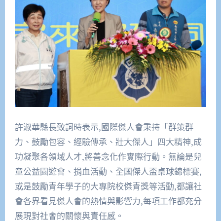
許淑華縣長致詞時表示,國際傑人會秉持「群策群
力、鼓勵包容、經驗傳承、壯大傑人」四大精神,成
功凝聚各領域人才,將善念化作實際行動。無論是兒
童公益園遊會、捐血活動、全國傑人盃桌球錦標賽,
或是鼓勵青年學子的大專院校傑青獎等活動,都讓社
會各界看見傑人會的熱情與影響力,每項工作都充分
展現對社會的關懷與責任感。