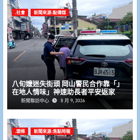
.社會
新聞來源:點傳媒
八旬嬤迷失街頭 岡山警民合作靠「」
在地人情味」神速助長者平安返家
新聞聯訪中心
8 月 9, 2026
.頭條
新聞來源:焦點時報