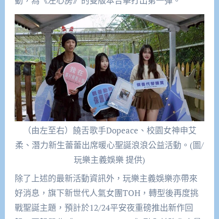
動，為《左心房》的雙版本合擊打出第一彈。
（由左至右）饒舌歌手Dopeace、校園女神申艾
柔、潛力新生蕾蕾出席暖心聖誕浪浪公益活動。(圖/
玩樂主義娛樂 提供)
除了上述的最新活動資訊外，玩樂主義娛樂亦帶來
好消息，旗下新世代人氣女團TOH，轉型後再度挑
戰聖誕主題，預計於12/24平安夜重磅推出新作回