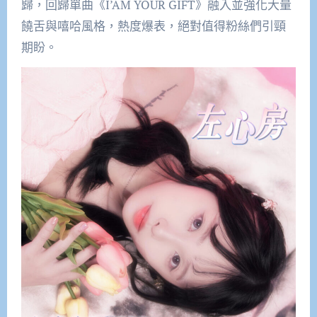
歸，回歸單曲《I’AM YOUR GIFT》融入並強化大量
饒舌與嘻哈風格，熱度爆表，絕對值得粉絲們引頸
期盼。