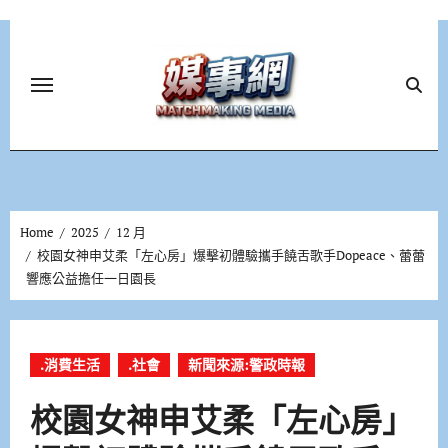
Skip
to
content
Home
2025
12 月
校園女神申艾柔「左心房」爆擊初體驗攜手饒舌歌手Dopeace、蕾蕾
響應公益擔任一日園長
.消費生活
.社會
新聞來源:警政時報
校園女神申艾柔「左心房」