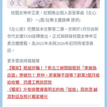
校園女神申艾柔，近期推出個人首張單曲《左心
房》。(圖/玩樂主義娛樂 提供)
《左心房》的雙版本合擊第二彈，亦將於1月份由新
世代女團TOH詮釋推出，正式與師妹校園女神申艾
柔合體應戰，為2025年末與2026年初同時增添喜
訊。
更多警政時報報導
【獨家】租屋詐騙！？新北三峽闆娘租到「車庫偽
店面」慘被坑！ 房仲、房東聯手誤導？創業2個月被
迫收攤 恐遭工務局罰款
《獨家》圤智雨驚爆黃明志約炮「娃娃」翁雨澄 鹹
濕對話及照片獨家曝光