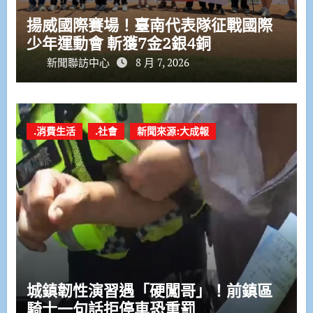
揚威國際賽場！臺南代表隊征戰國際
少年運動會 斬獲7金2銀4銅
新聞聯訪中心
8 月 7, 2026
.消費生活
.社會
新聞來源:大成報
城鎮韌性演習遇「硬闖哥」！前鎮區
騎士一句話拒停車恐重罰