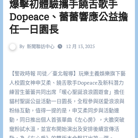
爆擊初體驗攜手饒舌歌手
Dopeace、蕾蕾響應公益擔
任一日園長
By
新聞聯訪中心
12 月 13, 2025
【警政時報 司徒／臺北報導】玩樂主義娛樂旗下藝
人校園女神申艾柔、饒舌歌手Dopeace及新科潛力
練習生蕾蕾共同出席「暖心聖誕浪浪園遊會」擔任
貓村聖誕公益活動一日園長，全程參與送愛浪浪與
粉絲互動，值得一提的是，申艾柔同步與活動連
動，同日推出個人首張單曲《左心房》，大膽突破
寵粉試水溫，並宣布開始演出及安排後續宣傳活