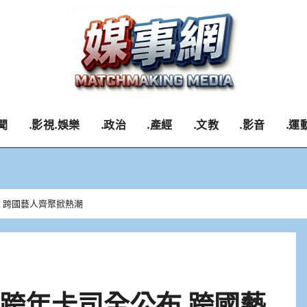
聞
.影視.娛樂
.政治
.產經
.文教
.影音
.運
公布 跨國藝人齊聚掀熱潮
ng 跨年卡司全公布 跨國藝