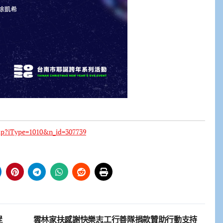
php?iType=1010&n_id=307739
屍
雲林家扶感謝快樂志工行善隊捐款贊助行動支持