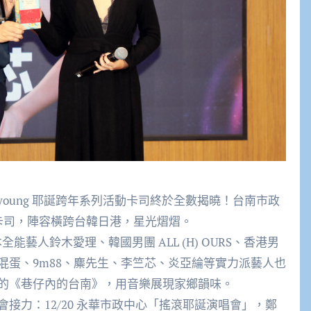
 young 耶誕跨年系列活動卡司終於全數揭曉！台南市政
波卡司，陣容橫跨台韓日港，星光熠熠。
全能藝人鈴木愛理、韓國男團 ALL (H) OURS、香港男
混蛋、9m88、麋先生、李竺芯、炎亞綸等實力派藝人也
的《巷仔內的台南》，用音樂展現家鄉韻味。
唱會接力：12/20 永華市政中心「搖滾耶誕演唱會」，鄭