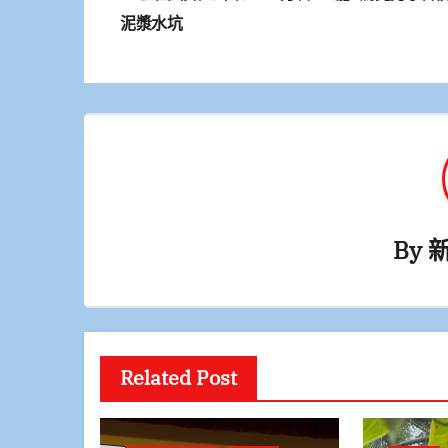
章
泥漿水坑
導
覽
By
Related Post