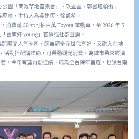
綠都心公園「南瀛草地音樂會」，玖壹壹、郭書瑤領銜；
三夭等壓軸，主持人為吳建恆、徐凱希。
滿 50 元可抽百萬 Toyota 電動車，至 2026 年 3
上「台南好 young」官網或社群查詢。
經費匯集跨國高人气卡司，既兼顧多元世代喜好，又融入在地
。活動搭配購物節，可帶動觀光消費，為城市帶來經濟
人氣來看，今年有望再創佳績，成為全台跨年首選，也讓台南