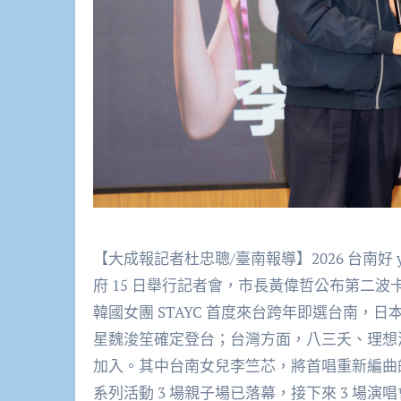
【大成報記者杜忠聰/臺南報導】2026 台南好
府 15 日舉行記者會，市長黃偉哲公布第二
韓國女團 STAYC 首度來台跨年即選台南，日本
星魏浚笙確定登台；台灣方面，八三夭、理想
加入。其中台南女兒李竺芯，將首唱重新編曲
系列活動 3 場親子場已落幕，接下來 3 場演