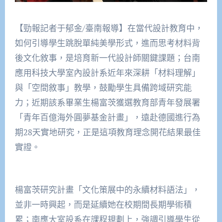
【勁報記者于郁金/臺南報導】在當代設計教育中，
如何引導學生跳脫單純美學形式，進而思考材料背
後文化敘事，是培育新一代設計師關鍵課題；台南
應用科技大學室內設計系近年來深耕「材料理解」
與「空間敘事」教學，鼓勵學生具備跨域研究能
力；近期該系畢業生楊富茨獲選教育部青年發展署
「青年百億海外圓夢基金計畫」，遠赴德國進行為
期28天實地研究，正是這項教育理念開花結果最佳
實證。
楊富茨研究計畫「文化策展中的永續材料語法」，
並非一時興起，而是延續她在校期間長期學術積
累；南應大室設系在課程規劃上，強調引導學生從