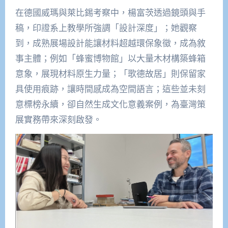
在德國威瑪與萊比錫考察中，楊富茨透過鏡頭與手
稿，印證系上教學所強調「設計深度」；她觀察
到，成熟展場設計能讓材料超越環保象徵，成為敘
事主體；例如「蜂蜜博物館」以大量木材構築蜂箱
意象，展現材料原生力量；「歌德故居」則保留家
具使用痕跡，讓時間感成為空間語言；這些並未刻
意標榜永續，卻自然生成文化意義案例，為臺灣策
展實務帶來深刻啟發。