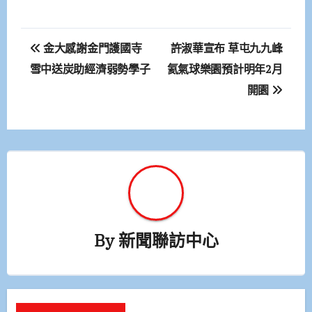
文
金大感謝金門護國寺
許淑華宣布 草屯九九峰
章
雪中送炭助經濟弱勢學子
氦氣球樂園預計明年2月
開園
導
覽
By
新聞聯訪中心