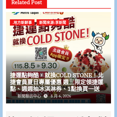
Related Post
.地方新鮮事
新聞來源:享新聞
捷運點夠酷，就換COLD STONE！北
捷會員夏日專屬優惠 週三限定領捷運
點、週週抽冰淇淋券、1點換買一送一
優惠券
新聞聯訪中心
8 月 6, 2026