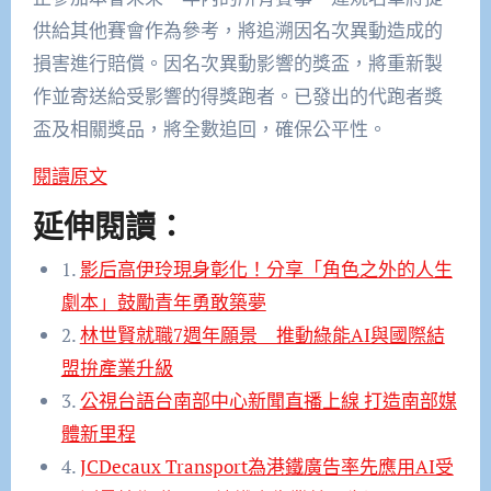
供給其他賽會作為參考，將追溯因名次異動造成的
損害進行賠償。因名次異動影響的獎盃，將重新製
作並寄送給受影響的得獎跑者。已發出的代跑者獎
盃及相關獎品，將全數追回，確保公平性。
閱讀原文
延伸閱讀：
1.
影后高伊玲現身彰化！分享「角色之外的人生
劇本」鼓勵青年勇敢築夢
2.
林世賢就職7週年願景 推動綠能AI與國際結
盟拚產業升級
3.
公視台語台南部中心新聞直播上線 打造南部媒
體新里程
4.
JCDecaux Transport為港鐵廣告率先應用AI受