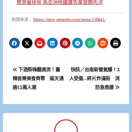
眾測量技術 為亞洲地鐵廣告業首開先河
新聞來源：
https://new-reporter.com/news/110641/
文
下酒祭嗨翻高流！臺
快訊／台南新營氣爆！2
章
韓音樂美食齊聚 兩天湧
人受傷…碎片炸滿街 消
逾12萬人潮
防急救援
導
覽