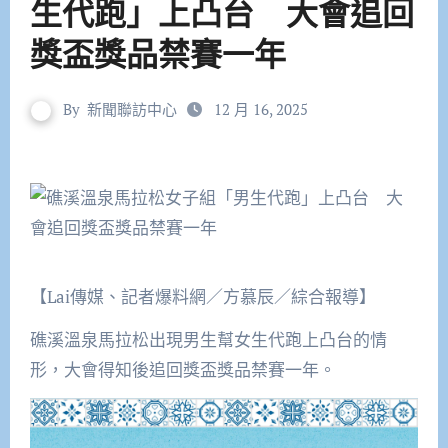
生代跑」上凸台 大會追回
獎盃獎品禁賽一年
By
新聞聯訪中心
12 月 16, 2025
【Lai傳媒、記者爆料網／方慕辰／綜合報導】
礁溪溫泉馬拉松出現男生幫女生代跑上凸台的情
形，大會得知後追回獎盃獎品禁賽一年。