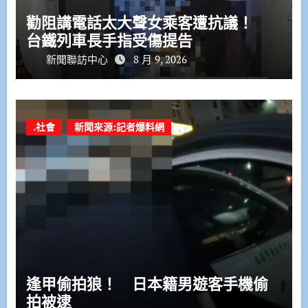
勸阻講電話太大聲女乘客遭抗議！
台鐵列車長手指受傷提告
新聞聯訪中心
8 月 9, 2026
.社會
新聞來源:記者爆料網
逢甲偷拍狼！ 日本籍男遊客手機偷
拍被逮