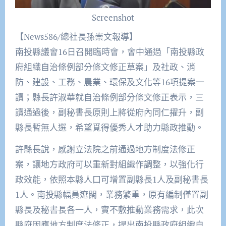
Screenshot
【News586/總社長孫崇文報導】
南投縣議會16日召開臨時會，會中通過「南投縣政
府組織自治條例部分條文修正草案」及社政、消
防、建設、工務、農業、環保及文化等16項提案一
讀；縣長許淑華就自治條例部分條文修正表示，三
讀通過後，副秘書長原則上將從府內同仁擢升，副
縣長暫無人選，希望覓得優秀人才助力縣政推動。
許縣長說，感謝立法院之前通過地方制度法修正
案，讓地方政府可以重新對組織作調整，以強化行
政效能，依照本縣人口可增置副縣長1人及副秘書長
1人。南投縣幅員遼闊，業務繁重，原有編制僅置副
縣長及秘書長各一人，實不敷推動業務需求，此次
縣府因應地方制度法修正，提出南投縣政府組織自