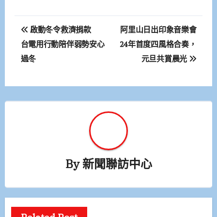
文
啟動冬令救濟捐款
阿里山日出印象音樂會
章
台電用行動陪伴弱勢安心
24年首度四風格合奏，
過冬
元旦共賞晨光
導
覽
By
新聞聯訪中心