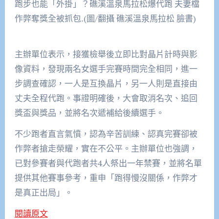
跑步也能「外掛」？礁溪溫泉馬拉松爆代跑 夫妻檔
作弊奪獎全被抓包.(圖/翻攝 礁溪溫泉馬拉松 臉書)
主辦單位表示，接獲檢舉後立即比對晶片計時與影
像資料，發現兩名女選手完賽時間完全相同，進一
步調查確認，一人是互換晶片，另一人則是直接由
丈夫全程代跑。事證明確後，大會取消名次、追回
獎盃與獎品，並將名次遞補給後續選手。
不少跑者直言氣憤，認為辛苦訓練、認真完賽卻被
作弊者搶走榮耀，實在不公平。主辦單位也強調，
已對參賽者與代跑者共4人祭出一年禁賽，並將名單
提供其他賽事參考，重申「跑得慢沒關係，作弊才
是真正出局」。
閱讀原文