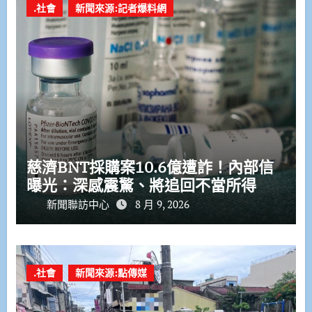
.社會
新聞來源:記者爆料網
慈濟BNT採購案10.6億遭詐！內部信
曝光：深感震驚、將追回不當所得
新聞聯訪中心
8 月 9, 2026
.社會
新聞來源:點傳媒