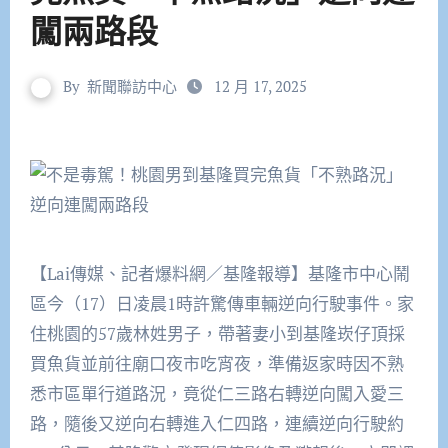
闖兩路段
By
新聞聯訪中心
12 月 17, 2025
【Lai傳媒、記者爆料網／基隆報導】基隆市中心鬧
區今（17）日凌晨1時許驚傳車輛逆向行駛事件。家
住桃園的57歲林姓男子，帶著妻小到基隆崁仔頂採
買魚貨並前往廟口夜市吃宵夜，準備返家時因不熟
悉市區單行道路況，竟從仁三路右轉逆向闖入愛三
路，隨後又逆向右轉進入仁四路，連續逆向行駛約