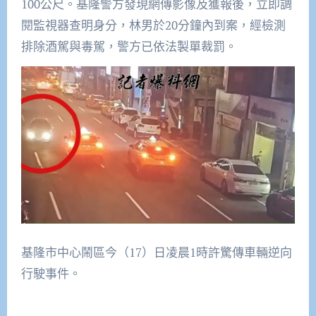
100公尺。基隆警方發現網傳影像及獲報後，立即調
閱監視器查明身分，林男於20分鐘內到案，經檢測
排除酒駕與毒駕，警方已依法製單裁罰。
基隆市中心鬧區今（17）日凌晨1時許驚傳車輛逆向
行駛事件。