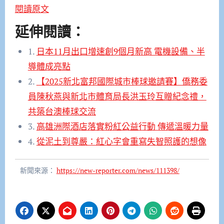
閱讀原文
延伸閱讀：
1.
日本11月出口增速創9個月新高 電機設備、半
導體成亮點
2.
【2025新北富邦國際城市棒球邀請賽】僑務委
員陳秋燕與新北市體育局長洪玉玲互贈紀念禮，
共築台澳棒球交流
3.
高雄洲際酒店落實粉紅公益行動 傳遞溫暖力量
4.
從泥土到尊嚴：紅心字會重寫失智照護的想像
新聞來源：
https://new-reporter.com/news/111398/