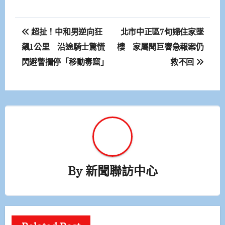
文
超扯！中和男逆向狂
北市中正區7旬婦住家墜
章
飆1公里 沿途騎士驚慌
樓 家屬聞巨響急報案仍
閃避警攔停「移動毒窟」
救不回
導
覽
By
新聞聯訪中心