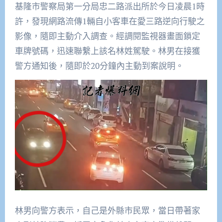
基隆市警察局第一分局忠二路派出所於今日凌晨1時
許，發現網路流傳1輛自小客車在愛三路逆向行駛之
影像，隨即主動介入調查。經調閱監視器畫面鎖定
車牌號碼，迅速聯繫上該名林姓駕駛。林男在接獲
警方通知後，隨即於20分鐘內主動到案說明。
林男向警方表示，自己是外縣市民眾，當日帶著家