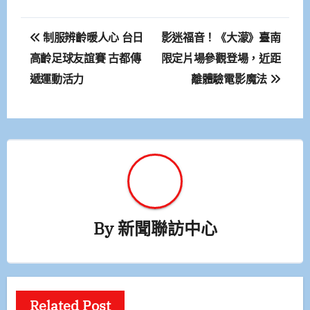
文
制服辨齡暖人心 台日
影迷福音！《大濛》臺南
章
高齡足球友誼賽 古都傳
限定片場參觀登場，近距
遞運動活力
離體驗電影魔法
導
覽
By
新聞聯訪中心
Related Post