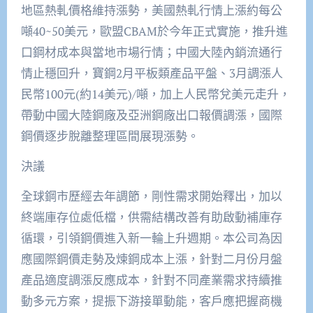
地區熱軋價格維持漲勢，美國熱軋行情上漲約每公
噸40~50美元，歐盟CBAM於今年正式實施，推升進
口鋼材成本與當地市場行情；中國大陸內銷流通行
情止穩回升，寶鋼2月平板類產品平盤、3月調漲人
民幣100元(約14美元)/噸，加上人民幣兌美元走升，
帶動中國大陸鋼廠及亞洲鋼廠出口報價調漲，國際
鋼價逐步脫離整理區間展現漲勢。
決議
全球鋼市歷經去年調節，剛性需求開始釋出，加以
終端庫存位處低檔，供需結構改善有助啟動補庫存
循環，引領鋼價進入新一輪上升週期。本公司為因
應國際鋼價走勢及煉鋼成本上漲，針對二月份月盤
產品適度調漲反應成本，針對不同產業需求持續推
動多元方案，提振下游接單動能，客戶應把握商機