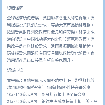
總體經濟
全球經濟穩健發展，美國聯準會進入降息循環，有
利提振投資與消費需求，帶動大宗商品價格走揚。
歐洲受惠財政刺激政策與俄烏和談契機，終端需求
邁向復甦。中國推動擴大內需與貨幣寬鬆政策，有
助改善房市與建設需求，進而提振鋼鐵市場情緒。
隨終端需求回溫與各國貿易關稅政策變化趨穩，台
灣用鋼產業出口接單有望自谷底回升。
鋼鐵市場
貴金屬及其他金屬元素價格輪番上漲，帶動煤鐵等
煉鋼原物料價格堅挺，鐵礦砂價格維持在每公噸
105~110美元區間，冶金煤行情上漲至每公噸
215~220美元區間，鋼鐵生產成本持續上揚。美、歐