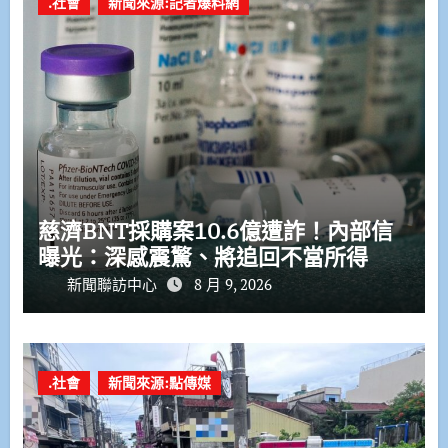
.社會
新聞來源:記者爆料網
慈濟BNT採購案10.6億遭詐！內部信
曝光：深感震驚、將追回不當所得
新聞聯訪中心
8 月 9, 2026
.社會
新聞來源:點傳媒