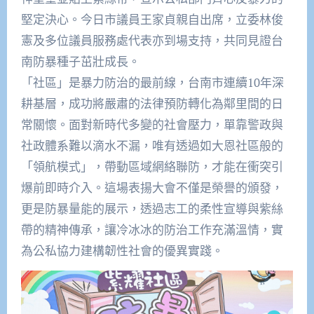
堅定決心。今日市議員王家貞親自出席，立委林俊
憲及多位議員服務處代表亦到場支持，共同見證台
南防暴種子茁壯成長。
「社區」是暴力防治的最前線，台南市連續10年深
耕基層，成功將嚴肅的法律預防轉化為鄰里間的日
常關懷。面對新時代多變的社會壓力，單靠警政與
社政體系難以滴水不漏，唯有透過如大恩社區般的
「領航模式」，帶動區域網絡聯防，才能在衝突引
爆前即時介入。這場表揚大會不僅是榮譽的頒發，
更是防暴量能的展示，透過志工的柔性宣導與紫絲
帶的精神傳承，讓冷冰冰的防治工作充滿溫情，實
為公私協力建構韌性社會的優異實踐。