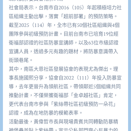
社會局表示，台南市自2016（105）年起積極培力社
區組織主動出擊，落實「超前部署」的預防策略。
截至2025（114）年，全市已有50個社區組織與4個
團隊參與初級預防計畫。目前台南市已培育19位經
衛福部認證的社區防暴宣講師，以及63位市級認證
宣講人員，透過多元有趣的題材，將防暴意識帶入
街頭巷尾。
其中，南區大恩社區發展協會的表現尤為傑出。理
事長施國熙分享，協會自2022（111）年投入防暴宣
導，去年更晉升為領航社區，帶領鄰近5個組織共同
推動計畫，不僅榮獲衛福部「金卓越社區」肯定，
更代表台南市參與「紫絲帶社區初級預防一朵花」
認證，成為在地防暴的模範表率。
活動最後，黃偉哲市長與現場貴賓共同轉動防暴精
神堡壘並貼上紫絲帶，宣示公私部門齊心反暴力的