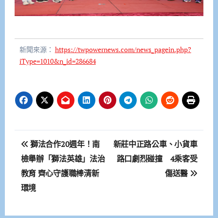
新聞來源：
https://twpowernews.com/news_pagein.php?
iType=1010&n_id=286684
文
獅法合作20週年！南
新莊中正路公車、小貨車
章
檢舉辦「獅法英雄」法治
路口劇烈碰撞 4乘客受
教育 齊心守護職棒清新
傷送醫
導
環境
覽