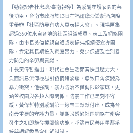
【勁報記者杜忠聰/臺南報導】為感謝守護家園的幕
後功臣，台南市政府於13日在福爾摩沙遊艇酒店隆
重舉辦「社區防暴有功人員表揚大會」。現場匯集
超過350位來自各地的社區組織成員、志工及網絡團
隊，由市長黃偉哲親自頒獎表揚54組績優宣導團
隊，肯定其長期投入家庭暴力、兒少保護及性別暴
力防治的辛勞與貢獻。
市長黃偉哲指出，現代社會生活節奏快且壓力大，
負面訊息流傳極易引發情緒緊繃，導致口角演變為
暴力衝突。他強調，暴力防治不僅侷限於家庭，更
涵蓋校園與各類人際關係，防暴工作已是刻不容
緩。黃偉哲特別感謝第一線志工默默付出，成為台
南最重要的守護力量，並期盼透過社區網絡在衝突
發生之初即能發揮關懷功能，呼籲市民善用里鄰系
統與調解委員會化解糾紛。