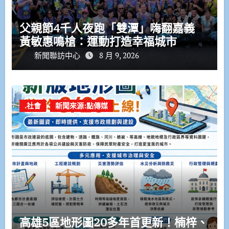
父親節4千人夜跑「雙潭」嗨翻嘉義
黃敏惠鳴槍：運動打造幸福城市
新聞聯訪中心
8 月 9, 2026
.社會
新聞來源:點傳媒
高雄5區地形圖20多年首更新！楠梓、