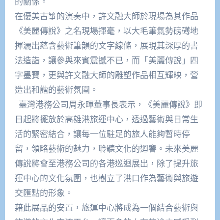
的關係。
在優美古箏的演奏中，許文融大師於現場為其作品
《美麗傳說》之名現場揮毫，以大毛筆氣勢磅礡地
揮灑出蘊含藝術筆韻的文字線條，展現其深厚的書
法造詣，讓參與來賓震撼不已，而「美麗傳說」四
字墨寶，更與許文融大師的雕塑作品相互輝映，營
造出和諧的藝術氛圍。
臺灣港務公司周永暉董事長表示，《美麗傳說》即
日起將擺放於高雄港旅運中心，透過藝術與日常生
活的緊密結合，讓每一位駐足的旅人能夠暫時停
留，領略藝術的魅力，聆聽文化的迴響。未來美麗
傳說將會至港務公司的各港巡迴展出，除了提升旅
運中心的文化氛圍，也樹立了港口作為藝術與旅遊
交匯點的形象。
藉此展品的安置，旅運中心將成為一個結合藝術與