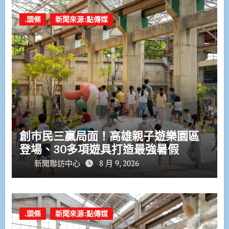
.頭條
新聞來源:點傳媒
創市民三贏局面！高雄親子遊樂園區
登場、30多項遊具打造最強暑假
新聞聯訪中心
8 月 9, 2026
.頭條
新聞來源:點傳媒