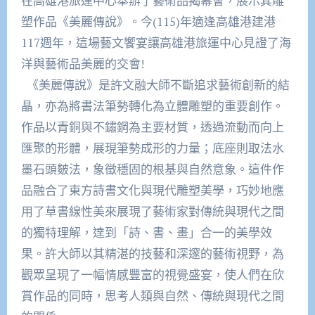
在高雄港旅運中心舉辦了藝術品揭幕會，展示其雕
塑作品《美麗傳說》。今(115)年適逢高雄港建港
117週年，這場藝文饗宴讓高雄港旅運中心見證了海
洋與藝術品美麗的交會!
《美麗傳說》是許文融大師不斷追求藝術創新的結
晶，亦為將書法筆勢轉化為立體雕塑的重要創作。
作品以青銅與不鏽鋼為主要材質，透過流動而向上
匯聚的形體，展現筆勢成形的力量；底座則取法水
墨石頭皴法，象徵穩固的根基與自然意象。這件作
品融合了東方詩書文化與現代雕塑美學，巧妙地應
用了草書線性美來展現了藝術家對傳統與現代之間
的獨特理解，達到「詩、書、畫」合一的美學效
果。許大師以其精湛的技藝和深邃的藝術視野，為
觀眾呈現了一幅情感豐富的視覺盛宴，使人們在欣
賞作品的同時，思考人類與自然、傳統與現代之間