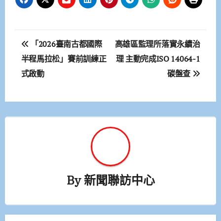
文
「2026臺南古都國際
高雄區監理所落實永續治
章
半程馬拉松」賽前訓練正
理 主動完成ISO 14064-1
式啟動
碳盤查
導
覽
By
新聞聯訪中心