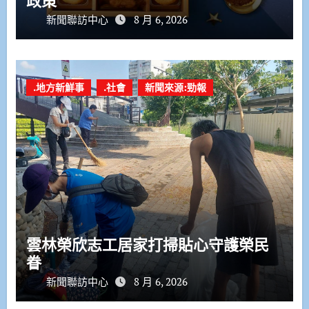
政策
新聞聯訪中心
8 月 6, 2026
.地方新鮮事
.社會
新聞來源:勁報
雲林榮欣志工居家打掃貼心守護榮民
眷
新聞聯訪中心
8 月 6, 2026