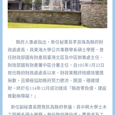
縣府人事處指出，新任秘書長李良珠為縣府財
政處處長，具東海大學公共事務學系碩士學歷，曾
任財政部國有財產局臺灣北區及中區辦事處主任、
財政部國有財產署中區分署主任，自105年1月22日
就任縣府財政處處長以來，財政業務評核績效獲獎
無數，且積極協助縣府努力節流、開源、穩健理
財，終於在114年12月成功達成「縣政零負債，建設
推動無障礙！」
新任副秘書長簡育民為縣府參議，具中興大學土木
工程學系碩士學歷，曾任縣府建設處、農業處及工