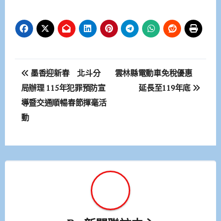
文
墨香迎新春 北斗分
雲林縣電動車免稅優惠
章
局辦理 115年犯罪預防宣
延長至119年底
導暨交通順暢春節揮毫活
導
動
覽