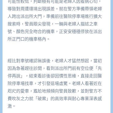
可能性較低，判斷極有可能是老婦人因看病心切，
導致對周遭環境出現誤差。就在警方準備帶領老婦
人跨出派出所大門，準備前往醫院停車場進行擴大
搜索時，警員眼尖發現，一輛與老婦人描述之車
號、顏色完全吻合的機車，正安安穩穩停放在派出
所正門口的機車格內。
經比對車號確認無誤後，老婦人才猛然想起，當初
因為急著趕往診間，看到派出所門前有空位便「先
停再說」，結束看診後卻因慣性思維，直接走回醫
院停車場找車，才引發這場虛驚。老婦人看著近在
咫尺的愛車，尷尬地頻頻向警員致歉，並對警方不
費吹灰之力就「破案」的高效率與耐心專業深表感
激。