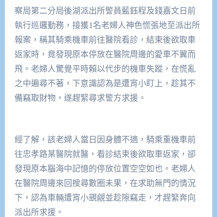
察局第二分局後湖派出所警員藍鈺程及錢嘉文日前
執行巡邏勤務，接獲1名老婦人神色慌張地至派出所
報案，稱其騎乘機車前往醫院看診，結束後欲取車
返家時，竟發現原本停放在醫院周邊的愛車不翼而
飛。老婦人驚覺平時賴以代步的機車失蹤，在慌亂
之中遍尋不著，下意識認為是遭宵小盯上，趁其不
備竊取財物，遂趕緊尋求警方求援。
經了解，該老婦人當日因身體不適，騎乘重機車前
往忠孝路某醫院就醫，看診結束後欲取車返家，卻
發現原本腦海中記憶的停放位置空空如也。老婦人
在醫院周邊來回搜尋數圈未果，在求助無門的情況
下，認為車輛遭宵小覬覦並趁隙竊走，才趕緊奔向
派出所求援。