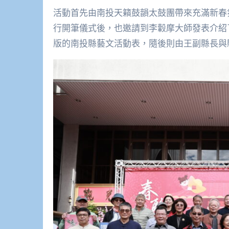
活動首先由南投天籟鼓韻太鼓團帶來充滿新春
行開筆儀式後，也邀請到李轂摩大師發表介紹
版的南投縣藝文活動表，隨後則由王副縣長與