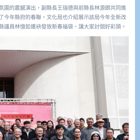
氛圍的震撼演出，副縣長王瑞德與前縣長林源朗共同進
了今年縣府的春聯，文化局也介紹展示該局今年全新改
縣議員林憶如連袂發放新春福袋，讓大家討個好彩頭。