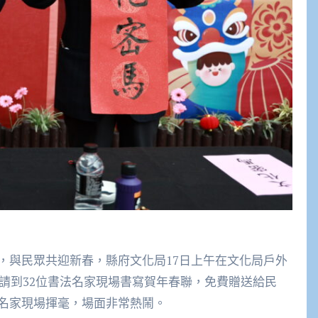
，與民眾共迎新春，縣府文化局17日上午在文化局戶外
邀請到32位書法名家現場書寫賀年春聯，免費贈送給民
名家現場揮毫，場面非常熱鬧。