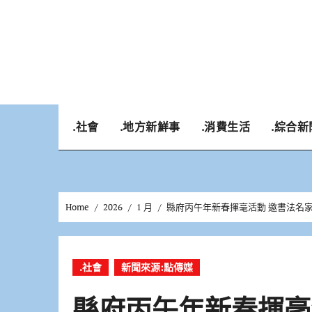
Skip
to
content
.社會
.地方新鮮事
.消費生活
.綜合新
Home
2026
1 月
縣府丙午年新春揮毫活動 邀書法名
.社會
新聞來源:點傳媒
縣府丙午年新春揮毫