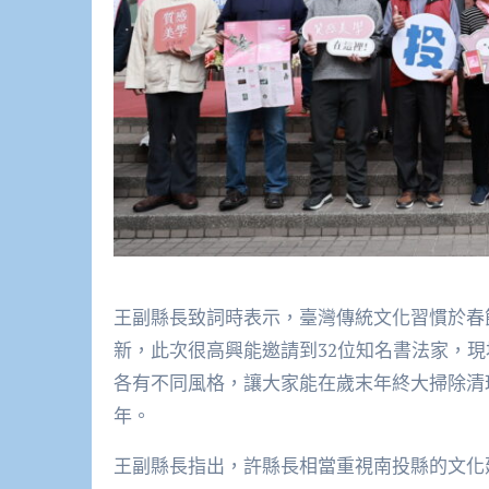
王副縣長致詞時表示，臺灣傳統文化習慣於春
新，此次很高興能邀請到32位知名書法家，
各有不同風格，讓大家能在歲末年終大掃除清
年。
王副縣長指出，許縣長相當重視南投縣的文化