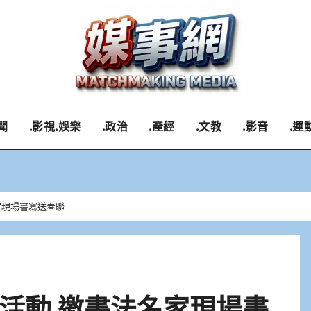
聞
.影視.娛樂
.政治
.產經
.文教
.影音
.運
家現場書寫送春聯
活動 邀書法名家現場書