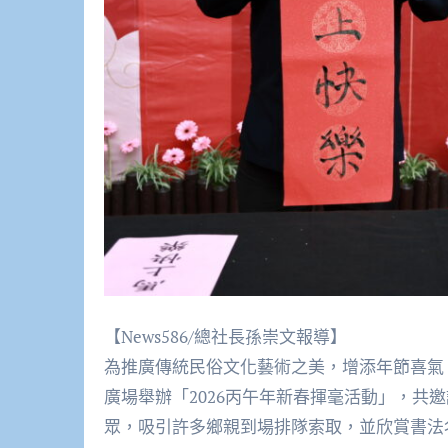
【News586/總社長孫崇文報導】
為推廣傳統民俗文化藝術之美，增添年節喜氣
廣場舉辦「2026丙午年新春揮毫活動」，共
眾，吸引許多鄉親到場排隊索取，並欣賞書法