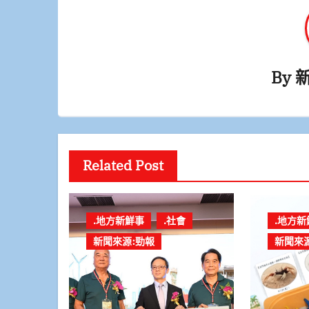
By
Related Post
.地方新鮮事
.社會
.地方新
新聞來源:勁報
新聞來