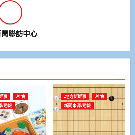
新聞聯訪中心
鮮事
.社會
.地方新鮮事
.社會
源:勁報
新聞來源:勁報