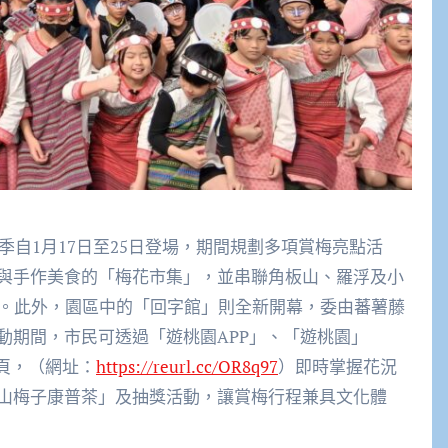
季自1月17日至25日登場，期間規劃多項賞梅亮點活
與手作美食的「梅花市集」，並串聯角板山、羅浮及小
惠。此外，園區中的「回字館」則全新開幕，委由蕃薯藤
動期間，市民可透過「遊桃園APP」、「遊桃園」
專頁，（網址：
https://reurl.cc/OR8q97
）即時掌握花況
山梅子康普茶」及抽獎活動，讓賞梅行程兼具文化體