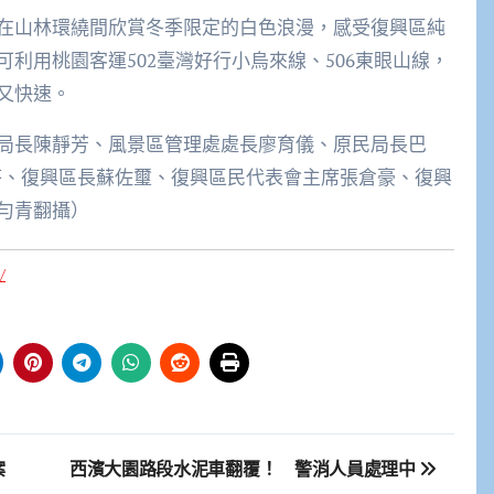
在山林環繞間欣賞冬季限定的白色浪漫，感受復興區純
利用桃園客運502臺灣好行小烏來線、506東眼山線，
又快速。
局長陳靜芳、風景區管理處處長廖育儀、原民局長巴
胡淑芬、復興區長蘇佐璽、復興區民代表會主席張倉豪、復興
勻青翻攝）
/
案
西濱大園路段水泥車翻覆！ 警消人員處理中