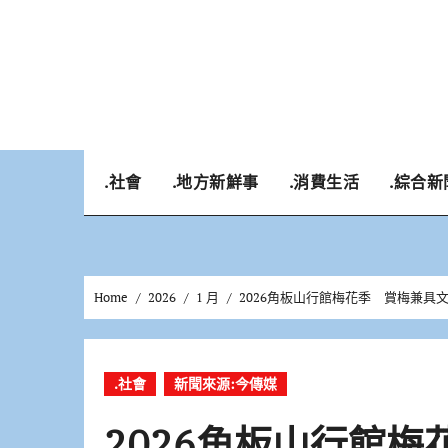
Skip
to
content
.社會
.地方新鮮事
.消費生活
.綜合新
Home
2026
1 月
2026角板山行館梅花季 賞梅兼具
.社會
新聞來源:今傳媒
2026角板山行館