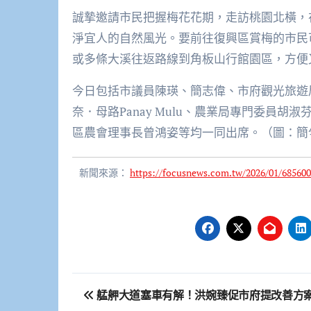
誠摯邀請市民把握梅花花期，走訪桃園北橫，
淨宜人的自然風光。要前往復興區賞梅的市民可
或多條大溪往返路線到角板山行館園區，方便
今日包括市議員陳瑛、簡志偉、市府觀光旅遊
奈．母路Panay Mulu、農業局專門委員
區農會理事長曾鴻姿等均一同出席。（圖：簡
新聞來源：
https://focusnews.com.tw/2026/01/685600
文
艋舺大道塞車有解！洪婉臻促市府提改善方