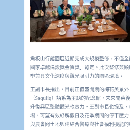
角板山行館園區近期完成大規模整修，不僅全面
國家卓越建設獎金質獎」肯定。此次整修兼顧
塑兼具文化深度與觀光吸引力的園區環境。
王副市長指出，目前正值盛開期的梅花美景外
（Saquliq）語系為主題的紀念館，未來
升復興區整體觀光軟實力。王副市長也提及，
場，可望有效紓解假日及花季期間的停車壓力
與農會間土地興建結合醫療與社會福利機能的