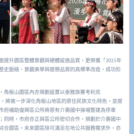
提升園區整體景觀與硬體設施品質，更榮獲「2025年
歷史脈絡、景觀美學與遊憩品質的高標準改造，成功形
，角板山園區內亦規劃設置以泰雅族賽考利克
開幕後，將進一步深化角板山地區的原住民族文化特色，並提
市府補助復興區公所將原有介壽國中操場整建為停車
；同時，市府亦正與區公所密切合作，規劃於介壽國中
綜合園區。未來園區除可滿足在地公共服務需求外，亦