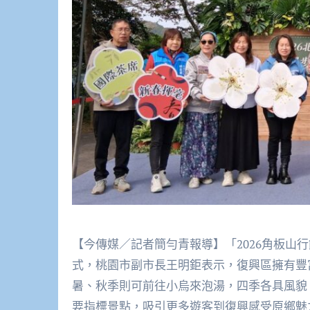
【今傳媒／記者簡勻青報導】「2026角板山
式，桃園市副市長王明鉅表示，復興區擁有豐
暑、秋季則可前往小烏來泡湯，四季各具風貌
要指標景點，吸引更多遊客到復興感受原鄉魅