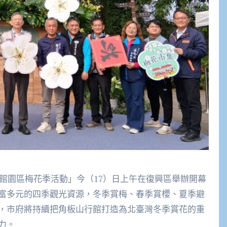
行館園區梅花季活動」今（17）日上午在復興區舉辦開幕
富多元的四季觀光資源，冬季賞梅、春季賞櫻、夏季避
，市府將持續把角板山行館打造為北臺灣冬季賞花的重
力。