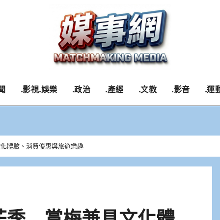
聞
.影視.娛樂
.政治
.產經
.文教
.影音
.運
文化體驗、消費優惠與旅遊樂趣
梅花季 賞梅兼具文化體