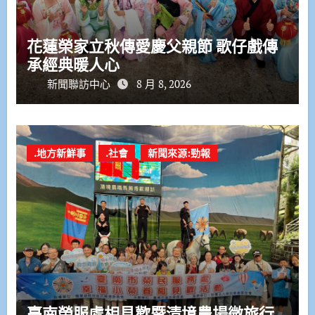
花蓮榮家立秋傳愛慶父親節 歌仔戲傳
承經典暖人心
新聞聯訪中心
8 月 8, 2026
.地方新鮮事
.社會
新聞來源:勁報
臺南榮服處相見歡暨清境農場微旅行