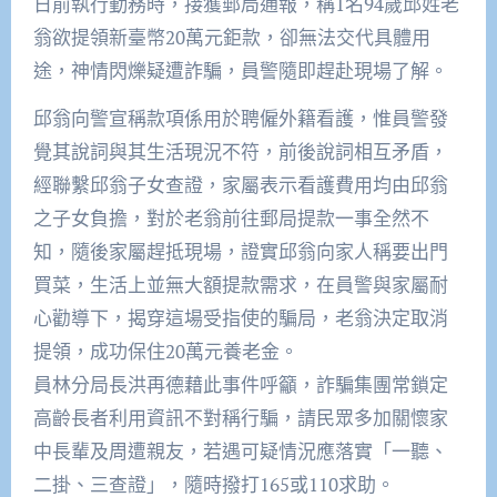
日前執行勤務時，接獲郵局通報，稱1名94歲邱姓老
翁欲提領新臺幣20萬元鉅款，卻無法交代具體用
途，神情閃爍疑遭詐騙，員警隨即趕赴現場了解。
邱翁向警宣稱款項係用於聘僱外籍看護，惟員警發
覺其說詞與其生活現況不符，前後說詞相互矛盾，
經聯繫邱翁子女查證，家屬表示看護費用均由邱翁
之子女負擔，對於老翁前往郵局提款一事全然不
知，隨後家屬趕抵現場，證實邱翁向家人稱要出門
買菜，生活上並無大額提款需求，在員警與家屬耐
心勸導下，揭穿這場受指使的騙局，老翁決定取消
提領，成功保住20萬元養老金。
員林分局長洪再德藉此事件呼籲，詐騙集團常鎖定
高齡長者利用資訊不對稱行騙，請民眾多加關懷家
中長輩及周遭親友，若遇可疑情況應落實「一聽、
二掛、三查證」，隨時撥打165或110求助。