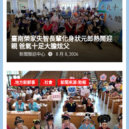
臺南榮家失智長輩化身狀元郎熱鬧迎
親 爸氣十足大膽炫父
新聞聯訪中心
8 月 8, 2026
.地方新鮮事
.社會
新聞來源:勁報