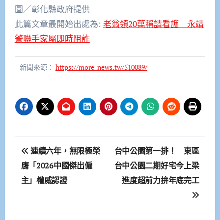
圖／彰化縣政府提供
此篇文章最開始出處為:
老翁領20萬稱請看護 永靖
警聯手家屬即時阻詐
新聞來源：
https://more-news.tw/510089/
文
連續六年，無限極榮
台中公園第一排！ 東區
章
膺「2026中國傑出僱
台中公園二期好宅今上梁
主」權威認證
進度超前力拚年底完工
導
覽