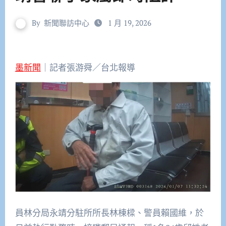
By
新聞聯訪中心
1 月 19, 2026
墨新聞
｜記者張游舜／台北報導
員林分局永靖分駐所所長林棟樑、警員賴國維，於