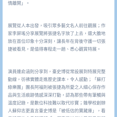
情離開」。
展覽從人本出發，吸引眾多藝文名人前往觀展；作
家李屏瑤分享展覽將張捷名字放了上去，還大膽地
放在首位印象十分深刻，讓長年在背後守護一切張
捷被看見，是值得專程走一趟、悉心觀賞特展。
演員連俞涵則分享到，臺史博從常設展到特展完整
動線，彷彿實體走進歷史課本，令人感動；「蘇打
綠樂團」團長阿福則被張捷為所愛之人細心保存作
品與生活痕跡情感深深打動，認為那些帶有筆觸與
溫度記錄，是數位科技難以取代珍寶；雜學校創辦
人蘇仰志更直言臺史博是「被低估的寶藏庫」，看