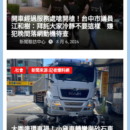
開車經過服務處嗆開槍！台中市議員
江和樹：拜託大家冷靜不要這樣 嫌
犯晚間落網動機待查
新聞聯訪中心
8 月 6, 2026
.社會
新聞來源:記者爆料網
大園連環車禍！小貨車轉彎與砂石車