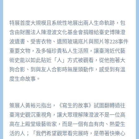
特展首度大規模且系統性地展出兩人生命軌跡，包
含由財團法人陳澄波文化基金會捐贈給臺史博陳澄
波遺書、受害衣物、遺照玻璃底片與照片等228事件
重要文物，及多幅珍貴私人生活照，讓臺灣近代藝
術史能以如此貼近「人」方式被觀看，從他抱著大
狗合影、到與友人合影時無厘頭動作，感受到有溫
度生命故事。
策展人黃裕元指出，《寫生的故事》試圖翻轉過往
臺灣史觀沉重視角，讓大眾理解陳澄波不是一位高
高在上殿堂級藝術家，而是一個有血有肉、熱愛生
活的人；「我們希望觀眾看完展時，是帶著快樂心