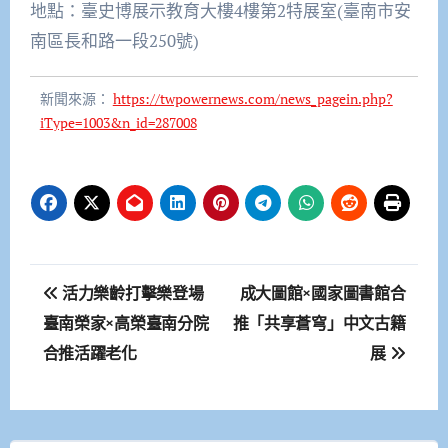
地點：臺史博展示教育大樓4樓第2特展室(臺南市安
南區長和路一段250號)
新聞來源：
https://twpowernews.com/news_pagein.php?
iType=1003&n_id=287008
文
活力樂齡打擊樂登場
成大圖館×國家圖書館合
章
臺南榮家×高榮臺南分院
推「共享蒼穹」中文古籍
合推活躍老化
展
導
覽