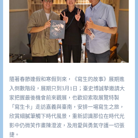
隨著春節連假和寒假到來，《寫生的故事》展期進
入倒數階段，展期只到3月1日；臺史博誠摯邀請大
家把握最後機會前來觀展，也歡迎索取展覽特製
「寫生卡」走訪嘉義與臺南，安排一場寫生之旅，
欣賞細膩筆觸下時代風景，重新認識那位在時代光
影中仍微笑作畫陳澄波，及用愛與勇氣守護一切張
捷。