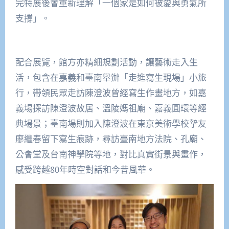
完特展後會重新理解「一個家是如何被愛與勇氣所
支撐」。
配合展覽，館方亦精細規劃活動，讓藝術走入生
活，包含在嘉義和臺南舉辦「走進寫生現場」小旅
行，帶領民眾走訪陳澄波曾經寫生作畫地方，如嘉
義場探訪陳澄波故居、溫陵媽祖廟、嘉義圓環等經
典場景；臺南場則加入陳澄波在東京美術學校摯友
廖繼春留下寫生痕跡，尋訪臺南地方法院、孔廟、
公會堂及台南神學院等地，對比真實街景與畫作，
感受跨越80年時空對話和今昔風華。