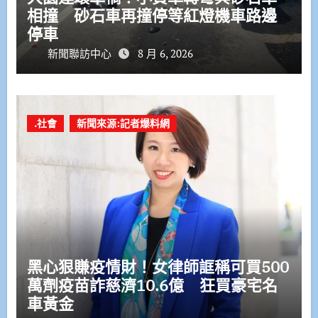
相撞 砂石車再撞停等紅燈機車路邊
停車
新聞聯訪中心
8 月 6, 2026
.社會
新聞來源:記者爆料網
黑心狠賺疫情財！女律師誆稱可買500
萬劑疫苗詐慈濟10.6億 狂買豪宅名
車黃金