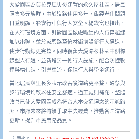
大愛園區為莫拉克風災後建置的永久屋社區，居民
匯集多元族群，由於道路使用多年，龜裂老化問題
日益明顯，影響行車與行人安全。楊欽富也指出，
在人行環境方面，針對園區數處斷續的人行穿越線
加以串聯，並於感恩路至憶林街增設新行人通道，
使步行動線更完整。同時復舊大愛路杉林國中側標
線型人行道，並新增另一側行人設施，配合防撞軟
桿與槽化線，引導車流，保障行人與學童通行。
當地居民與里長多表示改善後道路更平整，通學與
步行環境均較以往安全舒適。道工處則補充，整體
改善已使大愛園區成為符合人本交通理念的示範路
廊，市府未來將持續爭取中央經費，推動各區道路
更新，提升市民用路品質。
新聞來源：
https://focusnews.com.tw/2026/01/686257/