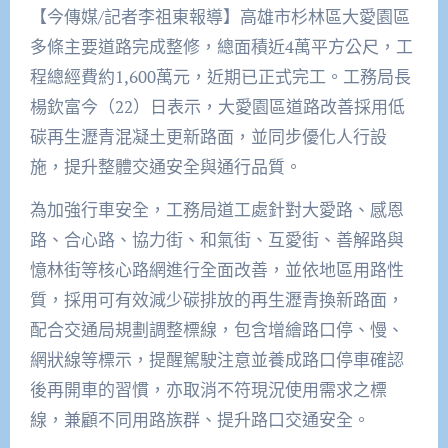
【今傳媒/記者李祖東報導】高雄市杉林區大愛園區
多條主要道路完成整修，總面積近4萬平方公尺，工
程總經費約1,600萬元，近期已正式完工。工務局長
楊欽富今（22）日表示，大愛園區道路改善採用低
碳再生瀝青混凝土更新路面，並同步優化人行設
施，提升整體交通安全與通行品質。
為加強行車安全，工務局道工處針對大愛路、感恩
路、合心路、協力街、和氣街、互愛街、善解路與
憶林街等核心路網進行全面改善，並依地區用路性
質，採用可有效減少碳排放的再生瀝青換新路面，
配合交通局規劃調整標線，包含增繪路口停、慢、
網狀線等標示，提醒駕駛注意並養成路口停車確認
後再開車的習慣，亦取消不符現況使用需求之標
線，兼顧不同用路族群、提升路口交通安全。