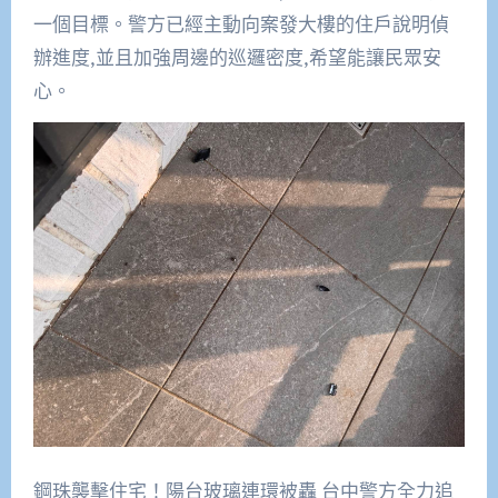
一個目標。警方已經主動向案發大樓的住戶說明偵
辦進度,並且加強周邊的巡邏密度,希望能讓民眾安
心。
鋼珠襲擊住宅！陽台玻璃連環被轟 台中警方全力追