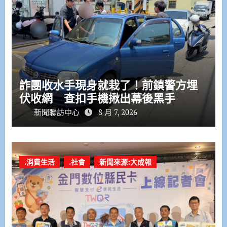
詐團收水手現身就栽了！前鎮警方埋
伏收網 查扣手機揪出幕後黑手
新聞聯訪中心
8 月 7, 2026
.消費生活
.社會
新聞來源:大成報