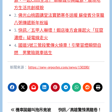
島・一起Chill生活」 串聯城市與離島，展現地
方生活共創樣貌
2.
佛光山桃園講堂法寶節寒冬送暖 蘇俊賓分享臘
八粥傳遞新年祝福
3.
快訊／五甲人嚇壞！蝦店後方倉庫起火「狂竄
濃煙」疑電線走火
4.
國道3號三鶯段驚傳火燒車！引擎冒煙瞬間自
燃 男驚險跳車逃生
新聞來源：
https://new-reporter.com/news/130200/
文
機車拋錨叫拖吊竟被
快訊／高雄驚悚黑龍卷！