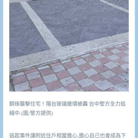
鋼珠襲擊住宅！陽台玻璃連環被轟 台中警方全力追
緝中.(圖/警方提供)
這起事件讓附近住戶相當擔心,擔心自己也會成為下