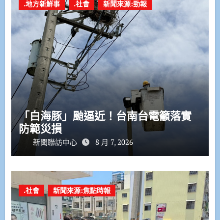
.地方新鮮事
.社會
新聞來源:勁報
「白海豚」颱逼近！台南台電籲落實
防範災損
新聞聯訪中心
8 月 7, 2026
.社會
新聞來源:焦點時報