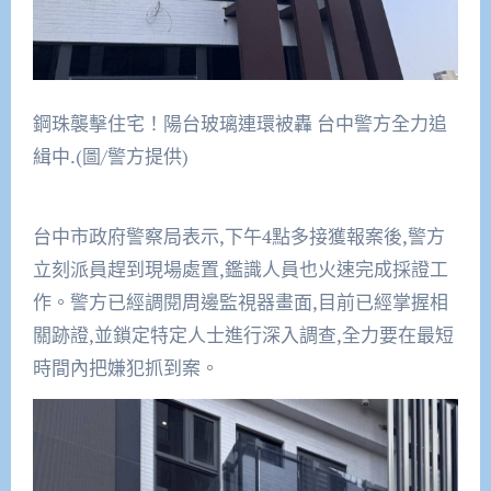
鋼珠襲擊住宅！陽台玻璃連環被轟 台中警方全力追
緝中.(圖/警方提供)
台中市政府警察局表示,下午4點多接獲報案後,警方
立刻派員趕到現場處置,鑑識人員也火速完成採證工
作。警方已經調閱周邊監視器畫面,目前已經掌握相
關跡證,並鎖定特定人士進行深入調查,全力要在最短
時間內把嫌犯抓到案。