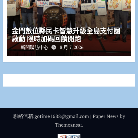
金門數位縣民卡智慧升級全島支付圈
啟動 限時加碼回饋開跑
新聞聯訪中心
8 月 7, 2026
聯絡信箱:gotime1688@gmail.com
|
Paper News
by
Themeansar
.