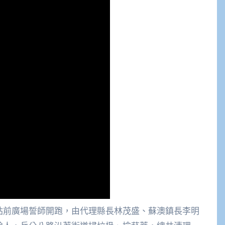
車站前廣場誓師開跑，由代理縣長林茂盛、蘇澳鎮長李明