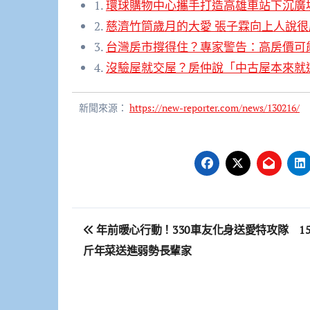
1.
環球購物中心攜手打造高雄車站下沉廣
2.
慈濟竹筒歲月的大愛 張子霖向上人說很
3.
台灣房市撐得住？專家警告：高房價可
4.
沒驗屋就交屋？房仲說「中古屋本來就
新聞來源：
https://new-reporter.com/news/130216/
文
年前暖心行動！330車友化身送愛特攻隊 1
章
斤年菜送進弱勢長輩家
導
覽