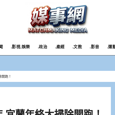
聞
.影視.娛樂
.政治
.產經
.文教
.影音
.運
除開跑！
年 宜蘭年終大掃除開跑！