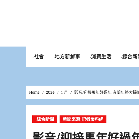
Skip
to
content
.社會
.地方新鮮事
.消費生活
.綜合新
Home
2026
1 月
影音/迎接馬年好過年 宜蘭年終大掃
.綜合新聞
新聞來源:記者爆料網
影音/迎接馬年好過