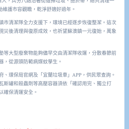
0餘人，兵分八路沿著街道掃垃圾、撿菸蒂，總共清理一
際行動維護市容觀瞻，乾淨舒適好過年。
鎮市清潔隊全力支援下，環境已經逐步恢復整潔。這次
現災後清理與復原成效，也祈望蘇澳鎮一元復始，萬象
墊等大型廢棄物能夠儘早交由清潔隊收運，分散春節前
器，從源頭防範病媒蚊孳生。
府、環保局官網及「宜蘭垃圾車」APP，供民眾查詢。
瓦斯罐和殺蟲劑等高壓容器須依「確認用完、獨立打
以確保清運安全。