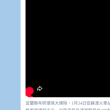
宜蘭縣年終環境大掃除，1月24日從蘇澳火