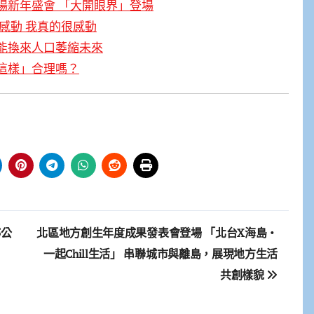
場新年盛會 「大開眼界」登場
感動 我真的很感動
能換來人口萎縮未來
這樣」合理嗎？
5公
北區地方創生年度成果發表會登場 「北台X海島・
一起Chill生活」 串聯城市與離島，展現地方生活
共創樣貌