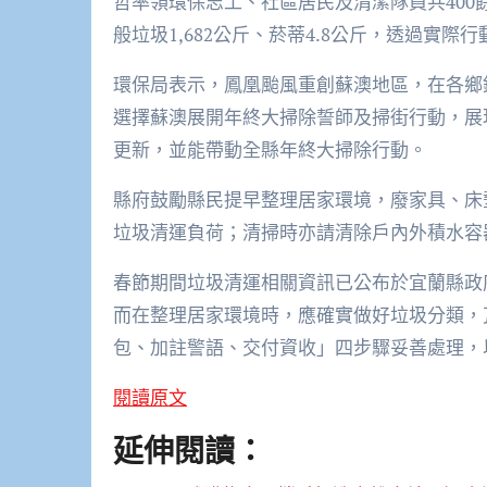
哲率領環保志工、社區居民及清潔隊員共40
般垃圾1,682公斤、菸蒂4.8公斤，透過實
環保局表示，鳳凰颱風重創蘇澳地區，在各鄉
選擇蘇澳展開年終大掃除誓師及掃街行動，展
更新，並能帶動全縣年終大掃除行動。
縣府鼓勵縣民提早整理居家環境，廢家具、床
垃圾清運負荷；清掃時亦請清除戶內外積水容
春節期間垃圾清運相關資訊已公布於宜蘭縣政
而在整理居家環境時，應確實做好垃圾分類，
包、加註警語、交付資收」四步驟妥善處理，
閱讀原文
延伸閱讀：