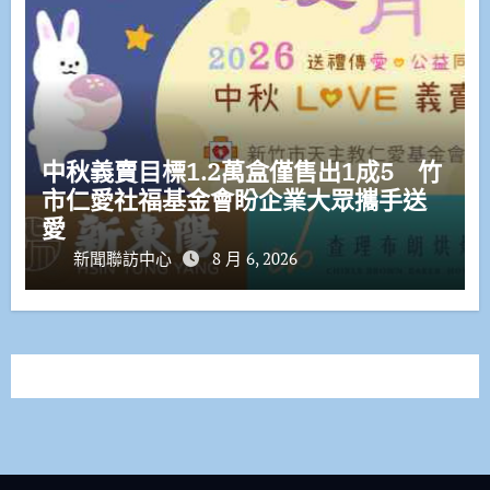
中秋義賣目標1.2萬盒僅售出1成5 竹
市仁愛社福基金會盼企業大眾攜手送
愛
新聞聯訪中心
8 月 6, 2026