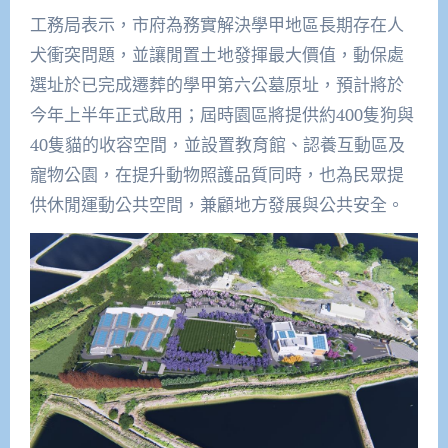
工務局表示，市府為務實解決學甲地區長期存在人
犬衝突問題，並讓閒置土地發揮最大價值，動保處
選址於已完成遷葬的學甲第六公墓原址，預計將於
今年上半年正式啟用；屆時園區將提供約400隻狗與
40隻貓的收容空間，並設置教育館、認養互動區及
寵物公園，在提升動物照護品質同時，也為民眾提
供休閒運動公共空間，兼顧地方發展與公共安全。