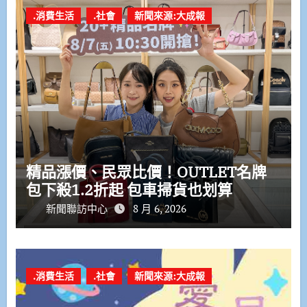
.消費生活
.社會
新聞來源:大成報
精品漲價、民眾比價！OUTLET名牌
包下殺1.2折起 包車掃貨也划算
新聞聯訪中心
8 月 6, 2026
.消費生活
.社會
新聞來源:大成報