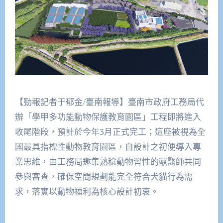
【勁報記者于郁金/臺南報導】臺南市政府工務局代
辦「學甲多功能動物保護教育園區」工程即將進入
收尾階段，預計於今年3月正式完工；這座被視為全
國最具指標性動物教育園區，自設計之初便導入專
業思維，由工務局邀集熟稔動物習性的獸醫師共同
參與審查，確保空間規劃能完全符合犬貓行為需
求，落實以動物福利為核心設計初衷。