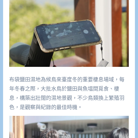
布袋鹽田濕地為候鳥來臺度冬的重要棲息場域，每
年冬春之際，大批水鳥於鹽田與魚塭間覓食、棲
息，構築出壯闊的濕地景觀，不少鳥類換上繁殖羽
色，是觀察與紀錄的最佳時機。