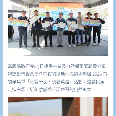
嘉義縣政府今(7)日攜手林業及自然保育署嘉義分署
與高雄市野鳥學會在布袋濕地生態園區舉辦 2026 布
袋候鳥季「日賞千羽．夜觀萬燈」活動，邀請民眾
走進布袋，近距離感受千羽齊聚的自然魅力。