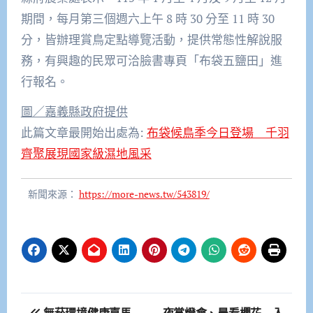
期間，每月第三個週六上午 8 時 30 分至 11 時 30
分，皆辦理賞鳥定點導覽活動，提供常態性解說服
務，有興趣的民眾可洽臉書專頁「布袋五鹽田」進
行報名。
圖／嘉義縣政府提供
此篇文章最開始出處為:
布袋候鳥季今日登場 千羽
齊聚展現國家級濕地風采
新聞來源：
https://more-news.tw/543819/
文
無菸環境健康嘉馬
夜賞燈會、晨看櫻花 入