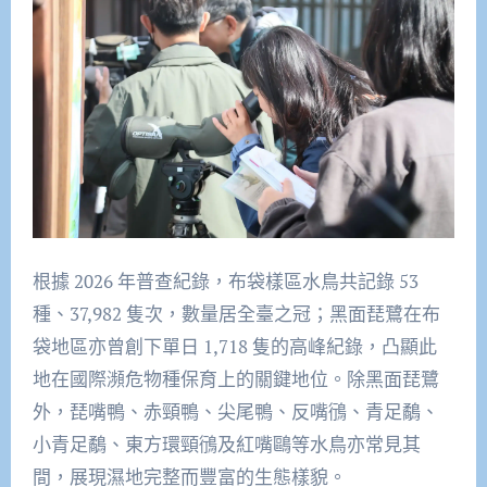
根據 2026 年普查紀錄，布袋樣區水鳥共記錄 53
種、37,982 隻次，數量居全臺之冠；黑面琵鷺在布
袋地區亦曾創下單日 1,718 隻的高峰紀錄，凸顯此
地在國際瀕危物種保育上的關鍵地位。除黑面琵鷺
外，琵嘴鴨、赤頸鴨、尖尾鴨、反嘴鴴、青足鷸、
小青足鷸、東方環頸鴴及紅嘴鷗等水鳥亦常見其
間，展現濕地完整而豐富的生態樣貌。