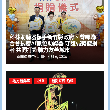
科林助聽器攜手新竹縣政府、聲暉聯
合會捐贈AI數位助聽器 守護弱勢聽損
者 共同打造聽力友善城市
新聞聯訪中心
8 月 6, 2026
.地方新鮮事
.社會
新聞來源:勁報