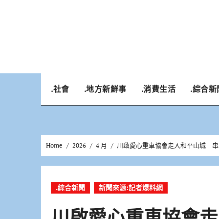
Skip
to
content
.社會
.地方新鮮事
.消費生活
.綜合新
Home
2026
4 月
川啟愛心重車協會走入和平山城 串
.綜合新聞
新聞來源:記者爆料網
川啟愛心重車協會走