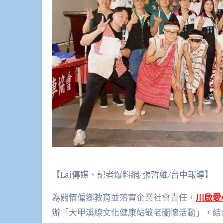
【Lai傳媒、記者爆料網/張哲維/台中報導】
為關懷偏鄉教育並落實企業社會責任，
川啟愛
辦「大甲溪線文化健康站敬老關懷活動」，結