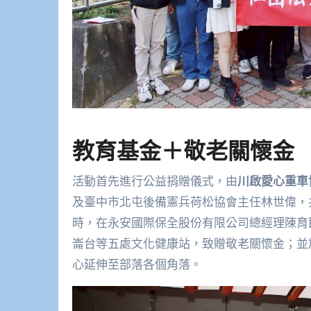
教育基金＋敬老關懷金
活動首先進行公益捐贈儀式，由
川啟愛心重車
及臺中市北屯後備憲兵荷松協會主任林世偉，
時，在永安國際保全股份有限公司總經理陳育
崙台等五處文化健康站，致贈敬老關懷金；並
心延伸至部落各個角落。