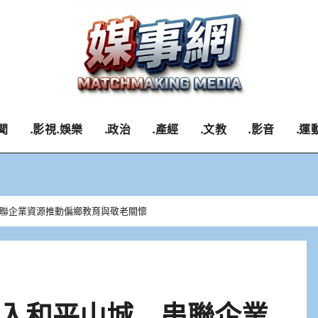
聞
.影視.娛樂
.政治
.產經
.文教
.影音
.運
聯企業資源推動偏鄉教育與敬老關懷
入和平山城 串聯企業