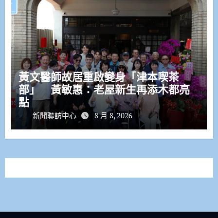
黃文醫師故居重啟變身「津本喫茶
部」 黃敏惠：老屋新生再添木都亮
點
新聞聯訪中心
8 月 8, 2026