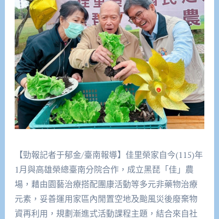
【勁報記者于郁金/臺南報導】佳里榮家自今(115)年
1月與高雄榮總臺南分院合作，成立黑琵「佳」農
場，藉由園藝治療搭配團康活動等多元非藥物治療
元素，妥善運用家區內閒置空地及颱風災後廢棄物
資再利用，規劃漸進式活動課程主題，結合來自社