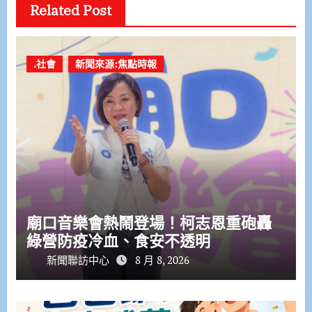
Related Post
.社會
新聞來源:焦點時報
廟口音樂會熱鬧登場！柯志恩重砲轟
綠營防疫冷血、食安不透明
新聞聯訪中心
8 月 8, 2026