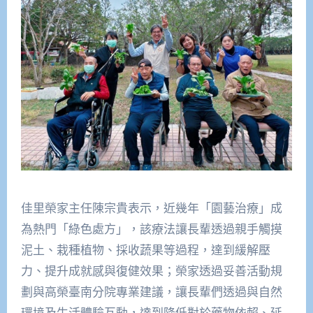
佳里榮家主任陳宗貴表示，近幾年「園藝治療」成
為熱門「綠色處方」，該療法讓長輩透過親手觸摸
泥土、栽種植物、採收蔬果等過程，達到緩解壓
力、提升成就感與復健效果；榮家透過妥善活動規
劃與高榮臺南分院專業建議，讓長輩們透過與自然
環境及生活體驗互動，達到降低對於藥物依賴、延