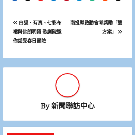
文
白狐、有真、七彩布
南投縣啟動會考獎勵「雙
章
裙與佛朗明哥 歌劇院邀
方案」
你感受春日冒險
導
覽
By
新聞聯訪中心