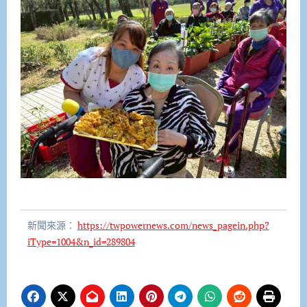
新聞來源：
https://twpowernews.com/news_pagein.php?
iType=1004&n_id=289804