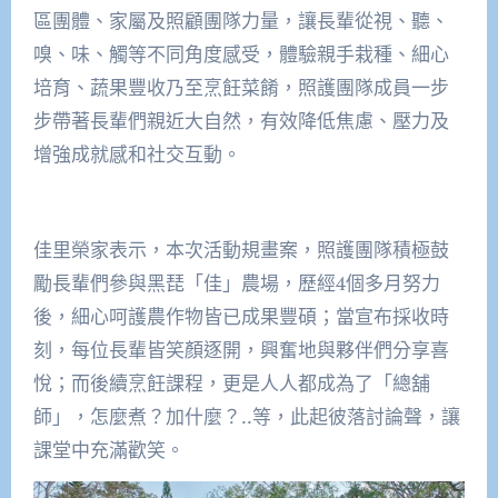
區團體、家屬及照顧團隊力量，讓長輩從視、聽、
嗅、味、觸等不同角度感受，體驗親手栽種、細心
培育、蔬果豐收乃至烹飪菜餚，照護團隊成員一步
步帶著長輩們親近大自然，有效降低焦慮、壓力及
增強成就感和社交互動。
佳里榮家表示，本次活動規畫案，照護團隊積極鼓
勵長輩們參與黑琵「佳」農場，歷經4個多月努力
後，細心呵護農作物皆已成果豐碩；當宣布採收時
刻，每位長輩皆笑顏逐開，興奮地與夥伴們分享喜
悅；而後續烹飪課程，更是人人都成為了「總舖
師」，怎麼煮？加什麼？..等，此起彼落討論聲，讓
課堂中充滿歡笑。