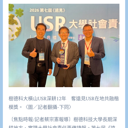
樹德科大橫山USR深耕12年 奪遠見USR在地共融楷
模獎。〈圖／記者翻攝-下同〉
〔焦點時報/記者蔡宗憲報導〕樹德科技大學長期深
耕地方、實踐大學社會責任再傳捷報。第七屆《遠