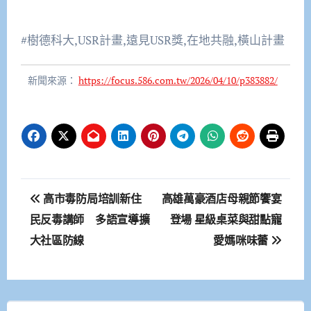
#樹德科大,USR計畫,遠見USR獎,在地共融,橫山計畫
新聞來源：
https://focus.586.com.tw/2026/04/10/p383882/
文
高市毒防局培訓新住
高雄萬豪酒店母親節饗宴
章
民反毒講師 多語宣導擴
登場 星級桌菜與甜點寵
大社區防線
愛媽咪味蕾
導
覽