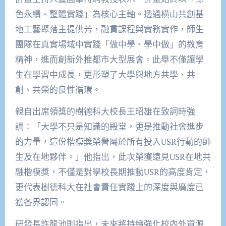
色永續 × 整體實踐」為核心主軸。透過橫山共創基
地工藝聚落主提供芳，融貫課程與實務實作，師生
團隊在真實場域中實踐「做中學、學中做」的教育
精神，進而創新外推都市大型展會。此舉不僅讓學
生在學習中成長，更形塑了大學與地方共學、共
創、共榮的良性循環。
親自出席領獎的樹德科大校長王昭雄在致詞時強
調：「大學不只是知識的殿堂，更是推動社會進步
的力量，這份楷模獎榮譽屬於所有投入USR行動的師
生及在地夥伴。」他指出，此次榮獲遠見USR在地共
融楷模獎，不僅是對學校長期推動USR的高度肯定，
更代表樹德科大在社會責任實踐上的深度與廣度已
獲各界認同。
研發長許龍池則指出，未來將持續強化校內外資源