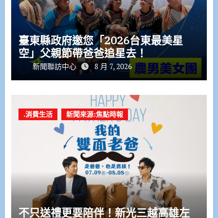
臺東縣政府邀您「2026台東最美星
空」父親節帶爸爸追星去！
新聞聯訪中心
8 月 7, 2026
.消費生活
新聞來源:焦點時報
不只送禮更要陪伴！新光三越高雄左