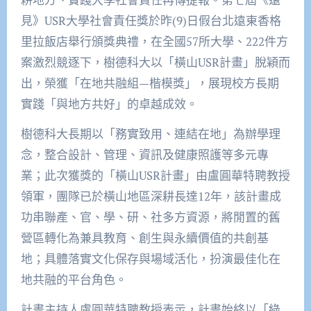
見》USR大學社會責任獎於昨(9)日假台北遠東香格
里拉飯店舉行頒獎典禮，在全國57所大學、222件方
案激烈競逐下，樹德科大以「橫山USR計畫」脫穎而
出，榮獲「在地共融組—楷模獎」，展現校方長期
實踐「與地方共好」的卓越成效。
樹德科大長期以「務實致用、連結在地」為辦學理
念，整合設計、管理、資訊及健康照護等多元專
業；此次獲獎的「橫山USR計畫」由盧圓華特聘教授
領軍，團隊已於橫山地區深耕長達12年，該計畫成
功串聯產、官、學、研、社多方資源，將閒置的舊
營區轉化為兼具教育、創生與永續價值的共創基
地；具體落實文化保存與場域活化，扮演最佳化在
地共融的平台角色。
計畫主持人盧圓華特聘教授表示，計畫始終以「綠