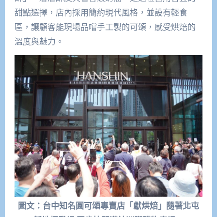
甜點選擇，店內採用簡約現代風格，並設有輕食
區，讓顧客能現場品嚐手工製的可頌，感受烘焙的
溫度與魅力。
圖文：台中知名圓可頌專賣店「獻烘焙」隨著北屯