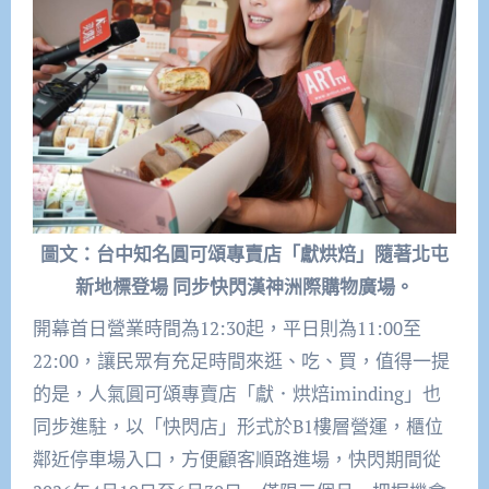
圖文：台中知名圓可頌專賣店「獻烘焙」隨著北屯
新地標登場 同步快閃漢神洲際購物廣場。
開幕首日營業時間為12:30起，平日則為11:00至
22:00，讓民眾有充足時間來逛、吃、買，值得一提
的是，人氣圓可頌專賣店「獻．烘焙iminding」也
同步進駐，以「快閃店」形式於B1樓層營運，櫃位
鄰近停車場入口，方便顧客順路進場，快閃期間從