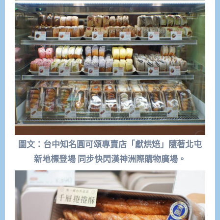
圖文：台中知名圓可頌專賣店「獻烘焙」隨著北屯
新地標登場 同步快閃漢神洲際購物廣場。