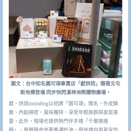
圖文：台中知名圓可頌專賣店「獻烘焙」隨著北屯
新地標登場 同步快閃漢神洲際購物廣場。
獻．烘焙iminding以招牌「圓可頌」聞名，外皮酥
脆、內餡綿密，風味獨特，深受年輕族群與家庭喜
愛，此外，現場也提供熱門伴手禮「千層捲捲
酥」，層層酥皮夾著香濃奶油，是送禮自用皆宜的