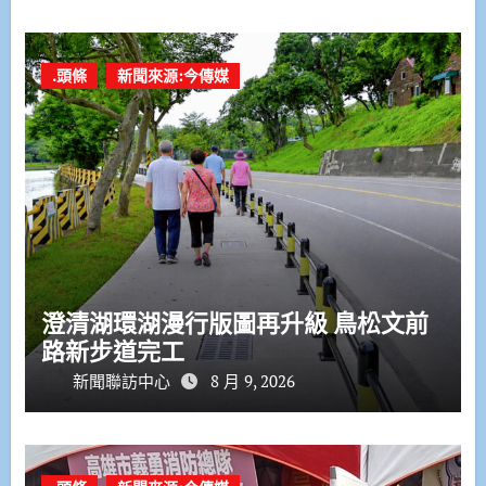
.頭條
新聞來源:今傳媒
澄清湖環湖漫行版圖再升級 鳥松文前
路新步道完工
新聞聯訪中心
8 月 9, 2026