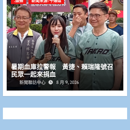
.頭條
新聞來源:今傳媒
暑期血庫拉警報 黃捷、賴瑞隆號召
民眾一起來捐血
新聞聯訪中心
8 月 9, 2026