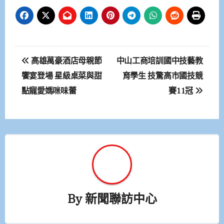
文
高雄萬豪酒店母親節
中山工商培訓國中技藝教
章
饗宴登場 星級桌菜與甜
育學生 技驚高市國技競
點寵愛媽咪味蕾
賽11冠
導
覽
By
新聞聯訪中心