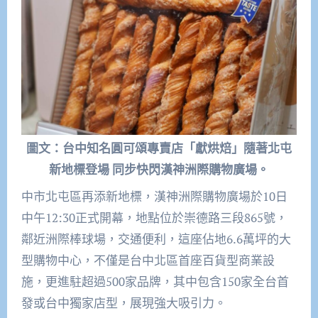
圖文：台中知名圓可頌專賣店「獻烘焙」隨著北屯
新地標登場 同步快閃漢神洲際購物廣場。
中市北屯區再添新地標，漢神洲際購物廣場於10日
中午12:30正式開幕，地點位於崇德路三段865號，
鄰近洲際棒球場，交通便利，這座佔地6.6萬坪的大
型購物中心，不僅是台中北區首座百貨型商業設
施，更進駐超過500家品牌，其中包含150家全台首
發或台中獨家店型，展現強大吸引力。