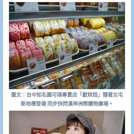
圖文：台中知名圓可頌專賣店「獻烘焙」隨著北屯
新地標登場 同步快閃漢神洲際購物廣場。