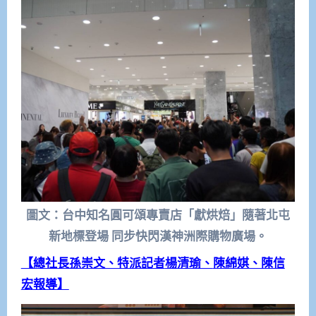
圖文：台中知名圓可頌專賣店「獻烘焙」隨著北屯
新地標登場 同步快閃漢神洲際購物廣場。
【總社長孫崇文、特派記者
楊清瑜、
陳綿娸
、陳信
宏
報導】