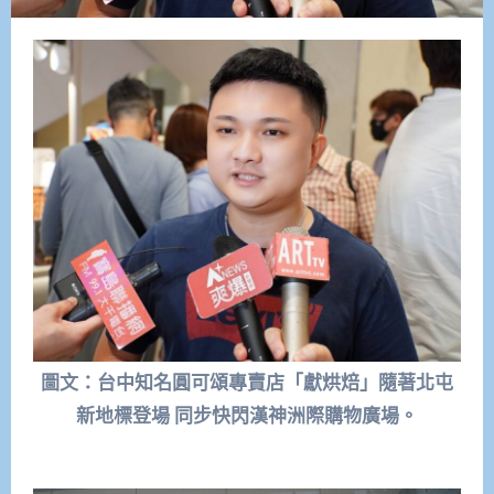
圖文：台中知名圓可頌專賣店「獻烘焙」隨著北屯
新地標登場 同步快閃漢神洲際購物廣場。