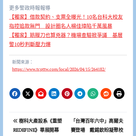
更多警政時報報導
【獨家】借款契約、支票全曝光！10名台科大校友
指控追款無門 設計圈名人楊佳璋陷千萬風暴
【獨家】筋膜刀也算兇器？機場查驗掀爭議 基層
警10秒判斷壓力爆
新聞來源：
https://www.tcpttw.com/local/2026/04/15/264182/
文
樹科大產設系《重塑
「台灣百年六中」高爾夫
章
REDEFINE》畢展開幕
賽登場 戴錫欽盼凝聚校