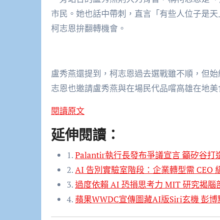
市民。她也話中帶刺，直言「有些人位子是天
柯志恩拚翻轉機會。
盧秀燕還提到，柯志恩過去選戰雖不順，但始
志恩也邀請盧秀燕與在場民代品嚐高雄在地美
閱讀原文
延伸閱讀：
1.
Palantir執行長發布爭議宣言 籲矽谷
2.
AI 告別實驗室階段：企業轉型需 CE
3.
過度依賴 AI 恐損思考力 MIT 研究揭
4.
蘋果WWDC宣傳圖藏AI版Siri玄機 彭博