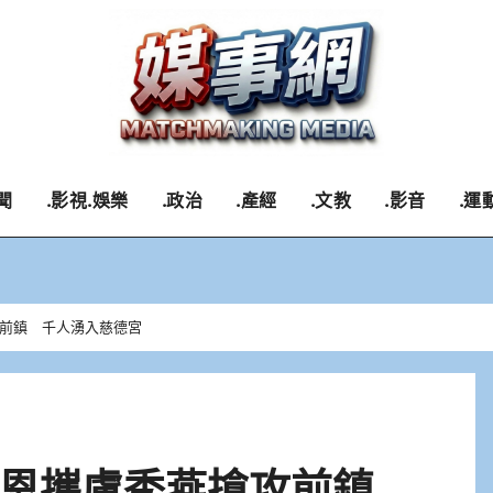
聞
.影視.娛樂
.政治
.產經
.文教
.影音
.運
前鎮 千人湧入慈德宮
志恩攜盧秀燕搶攻前鎮