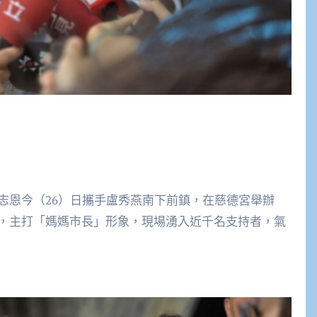
志恩今（26）日攜手盧秀燕南下前鎮，在慈德宮舉辦
，主打「媽媽市長」形象，現場湧入近千名支持者，氣