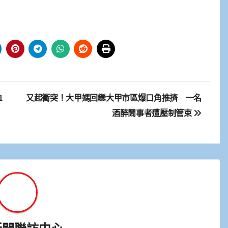
1
又起衝突！大甲媽回鑾大甲市區爆口角推擠 一名
酒醉鬧事者遭壓制管束