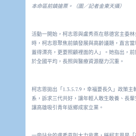
本命區前鎮搶票。（圖／記者金東天攝）
活動一開始，柯志恩與盧秀燕在慈德宮主委林
時，柯志恩聚焦前鎮發展與高齡議題，直言當
蓋得漂亮，更要照顧裡面的人」。她指出，前鎮
於全國平均，長照與醫療資源壓力沉重。
柯志恩拋出「1.3.5.7.9，幸福要長久」
系，訴求三代共好，讓年輕人敢生敢養、長輩
讓高雄吸引青年返鄉成家立業。
一旁站台的盧秀燕則大力背書，稱柯志恩是「