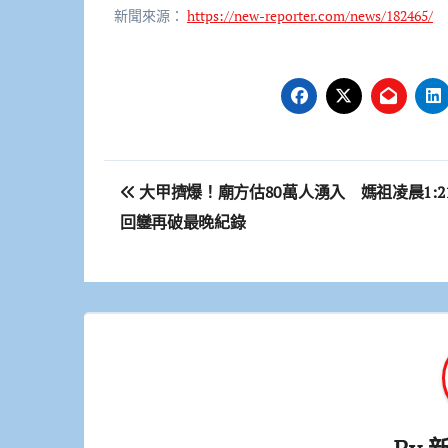
新聞來源：
https://new-reporter.com/news/182465/
文
大甲擠爆！廟方估80萬人湧入 媽祖凌晨1:2
章
回鑾再破最晚紀錄
導
覽