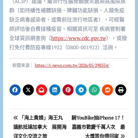
（ACIP）建議，屬流行性腦脊髓膜炎感染高風險族
群（如持續性補體缺損、脾臟功能缺損、人類免疫
缺乏病毒感染者，或需前往流行地區者），可經醫
師評估後自費接種疫苗。相關資訊可至 疾病管制署
全球資訊網查詢（
https://www.cdc.gov.tw
），或撥
打免付費防疫專線1922（0800-001922）洽詢。
新聞來源：
https://i-news.com.tw/2026/05/298354/
文
「海上貴婦」海王丸
騎YouBike抽iPhone 17！
章
遠航抵達加拿大 展開海
嘉義市歡慶千萬人次 最
洋文化交流之旅
大獎等你帶回家