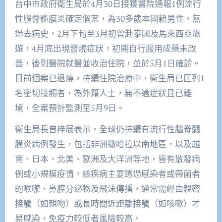
台中市政府衛生局於4月30日接獲醫院通報1例流行
性腦脊髓膜炎確定個案，為30多歲本國籍男性，無
過去病史，2月下旬至3月初曾赴泰國及馬來西亞旅
遊，4月底出現發燒症狀，初期自行服用成藥未改
善，後到醫院就醫並收治住院，並於5月1日確診。
目前個案已退燒，持續住院治療中，衛生局已匡列1
名密切接觸者，為外籍人士，無不適症狀且已離
境，全案預計監測至5月9日。
衛生局長曾梓展表示，全球仍持續有流行性腦脊髓
膜炎病例發生，包括非洲撒哈拉以南地區，以及越
南、日本、北美、歐洲及大洋洲等地，皆有散發病
例或小規模疫情。該疾病主要透過感染者或帶菌者
的喉嚨、鼻腔分泌物及飛沫傳播，通常需經由親密
接觸（如親吻）或長時間近距離接觸（如咳嗽）才
易感染，免疫力較低者風險較高。