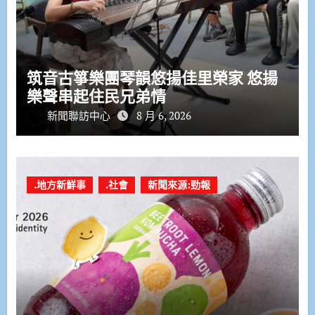
筑音古箏樂團琴韻悠揚佳里榮家 悠揚
樂聲串起住民兄弟情
新聞聯訪中心
8 月 6, 2026
.地方新鮮事
.社會
新聞來源:勁報