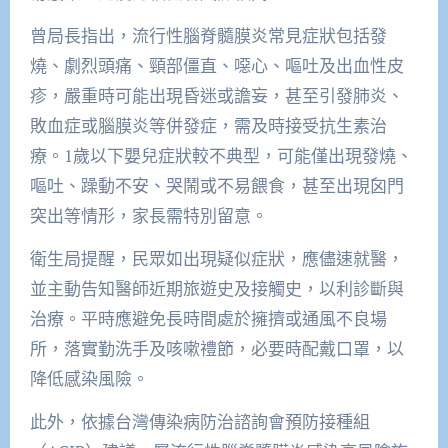
曾局長指出，流行性腦脊髓膜炎常見症狀包括發
燒、劇烈頭痛、頸部僵直、噁心、嘔吐及出血性皮
疹，嚴重時可能出現昏迷或譫妄，甚至引發肺炎、
敗血症或腦膜炎等併發症，需及時接受抗生素治
療。1歲以下嬰兒症狀較不典型，可能僅出現發燒、
嘔吐、躁動不安、哭鬧或不易餵食，甚至出現囟門
突出等情形，家長需特別留意。
衛生局提醒，民眾如出現疑似症狀，應儘速就醫，
並主動告知醫師近期旅遊史及接觸史，以利診斷與
治療。平時應避免長時間處於擁擠或通風不良場
所，落實勤洗手及咳嗽禮節，必要時配戴口罩，以
降低感染風險。
此外，依據台灣傳染病防治諮詢會預防接種組