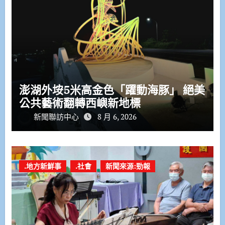
澎湖外垵5米高金色「躍動海豚」 絕美
公共藝術翻轉西嶼新地標
新聞聯訪中心
8 月 6, 2026
.地方新鮮事
.社會
新聞來源:勁報