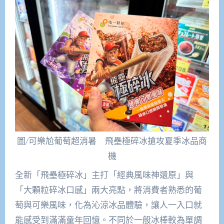
圖/可樂尬葡萄超消暑 飛壘極碎冰搶攻夏季冰品商
機
全新「飛壘極碎冰」主打「經典風味神還原」與
「大顆粒碎冰口感」兩大亮點，將消費者熟悉的葡
萄與可樂風味，化為沁涼冰品體驗，讓人一入口就
能感受到滿滿童年回憶。不同於一般冰棒較為單調