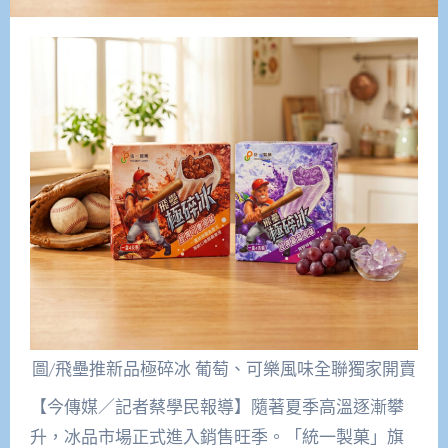
圖/飛壘推新品極碎冰 葡萄、可樂風味全聯獨家開賣
【今傳媒／記者蔡學民報導】隨著夏季高溫逐漸攀
升，冰品市場正式進入銷售旺季。「統一製菓」旗