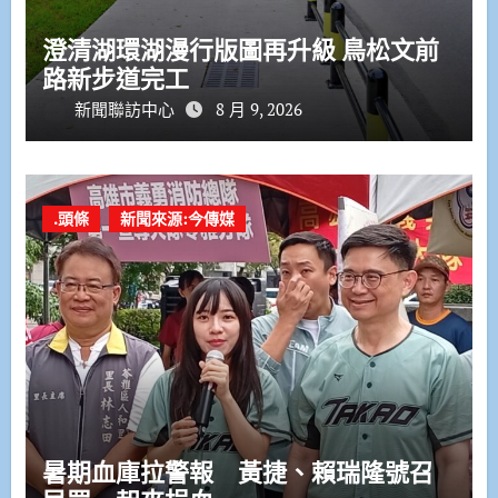
澄清湖環湖漫行版圖再升級 鳥松文前
路新步道完工
新聞聯訪中心
8 月 9, 2026
.頭條
新聞來源:今傳媒
暑期血庫拉警報 黃捷、賴瑞隆號召