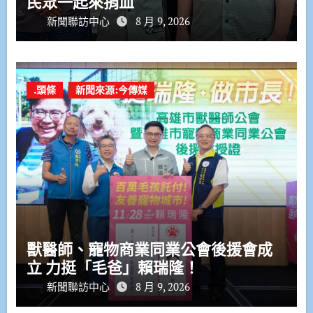
民眾一起來捐血
新聞聯訪中心
8 月 9, 2026
.頭條
新聞來源:今傳媒
獸醫師、寵物商業同業公會後援會成
立 力挺「毛爸」賴瑞隆！
新聞聯訪中心
8 月 9, 2026