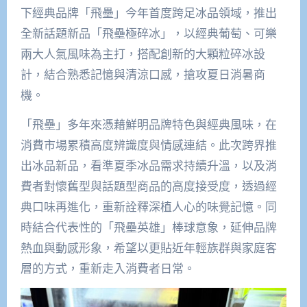
下經典品牌「飛壘」今年首度跨足冰品領域，推出
全新話題新品「飛壘極碎冰」，以經典葡萄、可樂
兩大人氣風味為主打，搭配創新的大顆粒碎冰設
計，結合熟悉記憶與清涼口感，搶攻夏日消暑商
機。
「飛壘」多年來憑藉鮮明品牌特色與經典風味，在
消費市場累積高度辨識度與情感連結。此次跨界推
出冰品新品，看準夏季冰品需求持續升溫，以及消
費者對懷舊型與話題型商品的高度接受度，透過經
典口味再進化，重新詮釋深植人心的味覺記憶。同
時結合代表性的「飛壘英雄」棒球意象，延伸品牌
熱血與動感形象，希望以更貼近年輕族群與家庭客
層的方式，重新走入消費者日常。