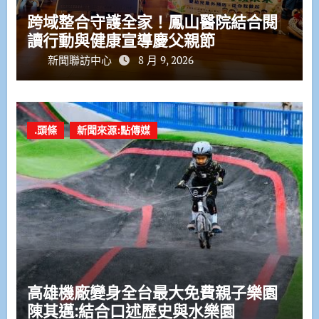
跨域整合守護全家！鳳山醫院結合閱
讀行動與健康宣導慶父親節
新聞聯訪中心
8 月 9, 2026
.頭條
新聞來源:點傳媒
高雄機廠變身全台最大免費親子樂園
陳其邁:結合口述歷史與水樂園