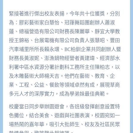
緊接著進行傑出校友表揚，今年共十位獲獎，分別
為：膠彩藝術家白慧怡、冠葎舞蹈團創辦人蕭淑
蓮、總福營造有限公司財務長陳麗華、靜宜大學教
授王錦裕、台展電機有限公司負責人張慧昭、豐田
汽車埔里所所長賴永環、BC柏釧企業共同創辦人暨
財務長黃淑妮、澎漁鍋物經營者黃建瑋、經濟部水
利署中區水資源分署計劃科工務所主任陳柏志，以
及木雕藝術大師楊天吉。他們在藝術、教育、企
業、工程、公益、餐飲等領域卓然有成，展現草商
多元人才的深厚實力，成為學弟妹最佳典範。
校慶當日同步舉辦園遊會，各班級發揮創意設置特
色攤位，結合美食、遊戲與社團表演，校園宛如一
場熱鬧的嘉年華，吸引大批師生、校友及社區民眾