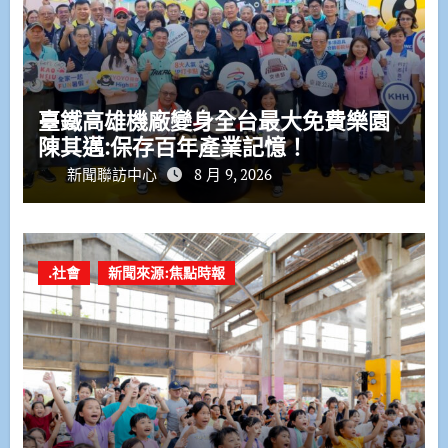
臺鐵高雄機廠變身全台最大免費樂園
陳其邁:保存百年產業記憶！
新聞聯訪中心
8 月 9, 2026
.社會
新聞來源:焦點時報