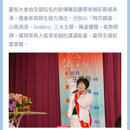
慶祝大會由全國知名的薪傳舞蹈團帶來精彩開場表
演，隨後草商師生接力演出，分別以「飛花蝶語、
沁雨潾潾、Golden」三大主題，舞姿優雅、氣勢磅
礴，展現草商人追求卓越的滿滿能量，贏得全場如
雷掌聲。