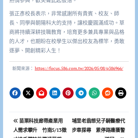
熱情參與，歡笑聲此起彼落。
張正彥校長表示，非常感謝所有貴賓、校友、師
長、同學與朝陽科大的支持，讓校慶圓滿成功。草
商將持續深耕技職教育，培育更多兼具專業與品格
的人才，也期盼在校學生以傑出校友為標竿，勇敢
逐夢、開創精彩人生！
新聞來源：
https://focus.586.com.tw/2026/05/08/p386966/
文
苗栗科技廊帶產業用
埔里老翁想兒子騎醫療代
章
人需求攀升 竹南5/13徵
步車探尋 累停路邊獲警