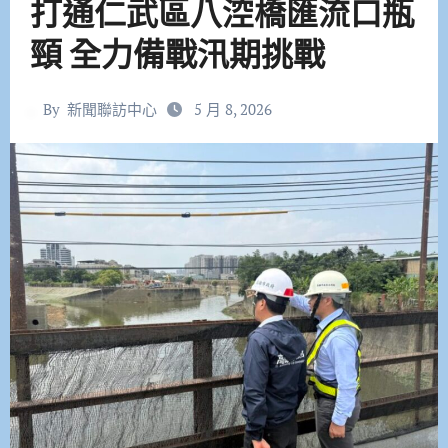
打通仁武區八涳橋匯流口瓶
頸 全力備戰汛期挑戰
By
新聞聯訪中心
5 月 8, 2026