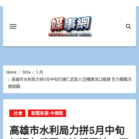
Skip
to
content
Home
2026
5 月
高雄市水利局力拼5月中旬打通仁武區八涳橋匯流口瓶頸 全力備戰汛
期挑戰
.社會
新聞來源:今傳媒
高雄市水利局力拼5月中旬