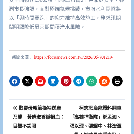
副市長強調，面對極端氣候挑戰，市府水利團隊將
以「與時間賽跑」的魄力維持高效施工，務求汛期
間明顯降低豪雨期間積淹水風險。
新聞來源：
https://focusnews.com.tw/2026/05/701219/
文
歡慶母親節挽袖送康
柯志恩烏龍爆料翻車
章
乃馨 黃傅淑香辦捐血：
「高雄捍衛隊」鄭孟洳、
目標不設限
張以理、張耀中、林浤澤
導