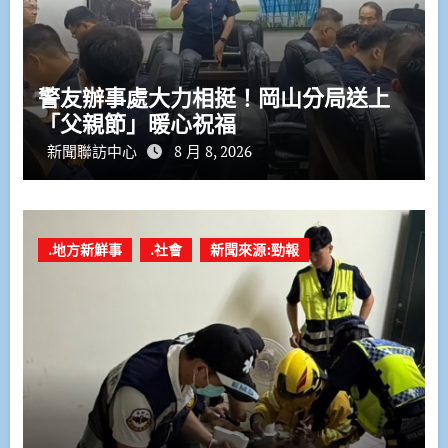
警友辦事處大力相挺！岡山分局送上
「父親節」暖心祝福
新聞聯訪中心
8 月 8, 2026
.地方新鮮事
.社會
新聞來源:勁報