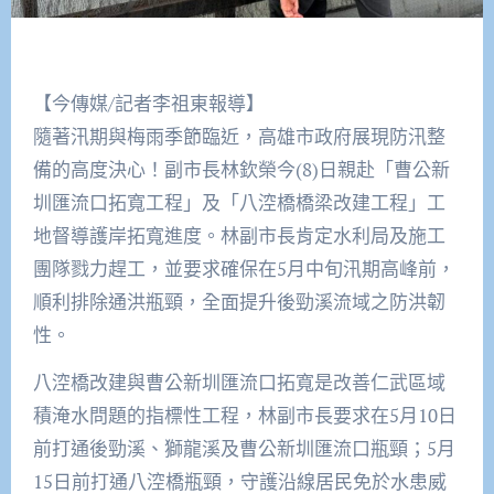
【今傳媒/記者李祖東報導】
隨著汛期與梅雨季節臨近，高雄市政府展現防汛整
備的高度決心！副市長林欽榮今(8)日親赴「曹公新
圳匯流口拓寬工程」及「八涳橋橋梁改建工程」工
地督導護岸拓寬進度。林副市長肯定水利局及施工
團隊戮力趕工，並要求確保在5月中旬汛期高峰前，
順利排除通洪瓶頸，全面提升後勁溪流域之防洪韌
性。
八涳橋改建與曹公新圳匯流口拓寬是改善仁武區域
積淹水問題的指標性工程，林副市長要求在5月10日
前打通後勁溪、獅龍溪及曹公新圳匯流口瓶頸；5月
15日前打通八涳橋瓶頸，守護沿線居民免於水患威