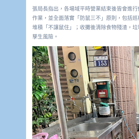
張局長指出，各場域平時營業結束後皆會進行
作業，並全面落實「防鼠三不」原則，包括巡
堆積「不讓鼠住」；收攤後清除食物殘渣，垃
孳生風險。