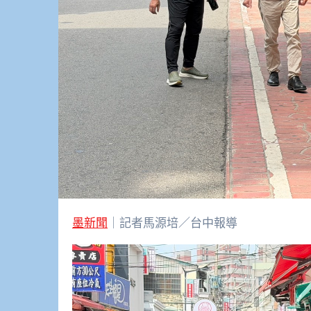
墨新聞
｜記者馬源培／台中報導