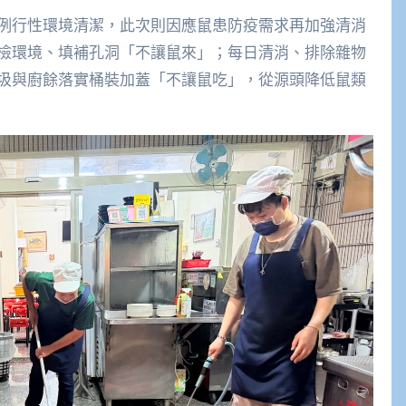
例行性環境清潔，此次則因應鼠患防疫需求再加強清消
檢環境、填補孔洞「不讓鼠來」；每日清消、排除雜物
圾與廚餘落實桶裝加蓋「不讓鼠吃」，從源頭降低鼠類