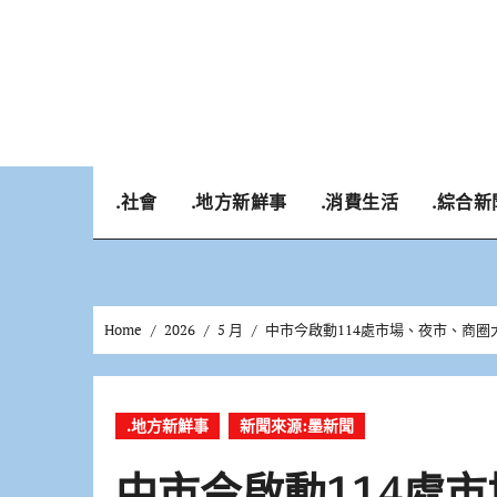
Skip
to
content
.社會
.地方新鮮事
.消費生活
.綜合新
Home
2026
5 月
中市今啟動114處市場、夜市、商
.地方新鮮事
新聞來源:墨新聞
中市今啟動114處