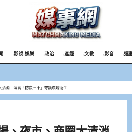
聞
.影視.娛樂
.政治
.產經
.文教
.影音
.運
圈大清消 落實「防鼠三不」守護環境衛生
市場、夜市、商圈大清消