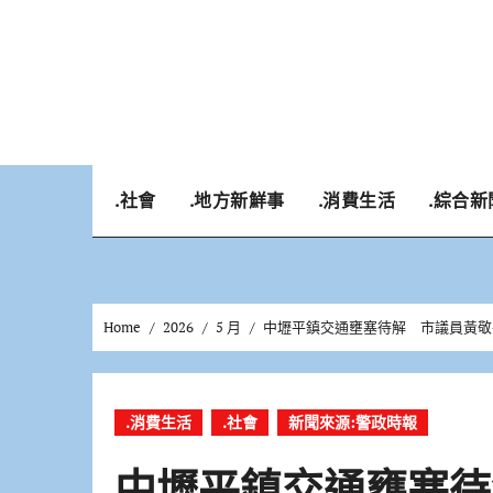
Skip
to
content
.社會
.地方新鮮事
.消費生活
.綜合新
Home
2026
5 月
中壢平鎮交通壅塞待解 市議員黃敬
.消費生活
.社會
新聞來源:警政時報
中壢平鎮交通壅塞待