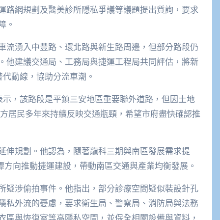
運路網規劃及醫美診所隱私爭議等議題提出質詢，要求
障。
車流湧入中豐路、環北路與新生路周邊，但部分路段仍
。他建議交通局、工務局與捷運工程局共同評估，將新
替代動線，協助分流車潮。
他表示，該路段是平鎮三安地區重要聯外道路，但因土地
地方居民多年來持續反映交通瓶頸，希望市府盡快確認推
延伸規劃。他認為，隨著龍科三期與南區發展需求提
龍潭方向推動捷運建設，帶動南區交通與產業均衡發展。
所疑涉偷拍事件。他指出，部分診療空間疑似裝設針孔
隱私外流的憂慮，要求衛生局、警察局、消防局與法務
衣區與恢復室等高隱私空間，並保全相關設備與資料，