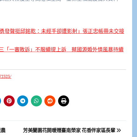
國勇發聲挺邱銘乾：未經手卻遭影射」張正忠帳冊未交接
三「一審敗訴」不服續提上訴 蔡國源婚外情風暴持續
72323/
續農
芳美蘭園花開暖贈臺南榮家 花香伴家區長輩