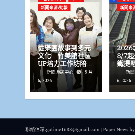
新聞來源:勁報
新聞來
從樂團故事到多元
202
文化 竹美館社區
8/7
UP培力工作坊陪伴
鐵提
團隊拓展地方視野
動網
新聞聯訪中心
8 月
新聞
6, 2026
6, 2026
聯絡信箱:gotime1688@gmail.com
|
Paper News
by