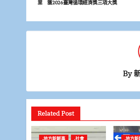
章
業 獲2026臺灣循環經濟獎三項大獎
導
覽
By
Related Post
.地方新鮮事
.社會
.地方新