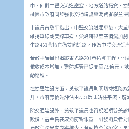
中，針對中豐交流道壅塞、地方道路拓寬、捷
桃園市政府同步強化交通建設與消費者權益保
市議員黃敬平指出，中豐交流道通車後，大量
維持單線或雙線車道，尖峰時段壅塞情況加劇
生路461巷拓寬為雙向道路，作為中豐交流道
黃敬平議員也追蹤東光路201巷拓寬工程。
徵收成本增加，整體經費已提高至7.5億元，
動期程。
在捷運建設方面，黃敬平議員則關切捷運路線
升，市府應優先評估由A21環北站往平鎮、
除交通建設外，黃敬平議員也質疑近期醫美診
設備，甚至偽裝成消防警報器，引發消費者對
局啟動跨局處專案稽查，全面檢查診療室、更