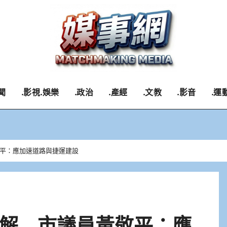
聞
.影視.娛樂
.政治
.產經
.文教
.影音
.運
平：應加速道路與捷運建設
解 市議員黃敬平：應