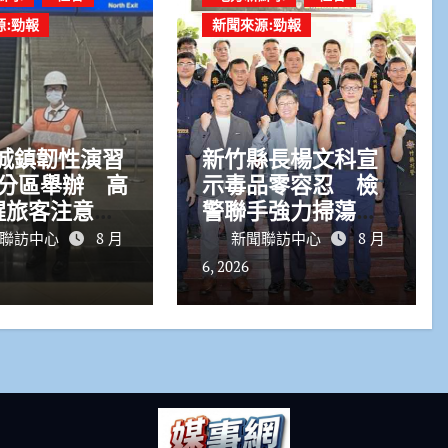
源:勁報
新聞來源:勁報
6城鎮韌性演習
新竹縣長楊文科宣
起分區舉辦 高
示毒品零容忍 檢
醒旅客注意行
警聯手強力掃蕩依
路降速演練
托咪酯
聯訪中心
8 月
新聞聯訪中心
8 月
6, 2026