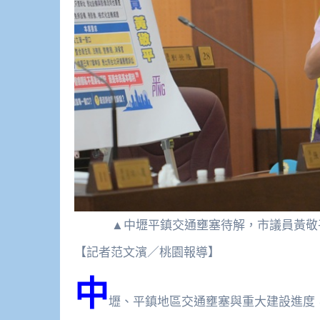
▲中壢平鎮交通壅塞待解，市議員黃敬
【記者范文濱／桃園報導】
中
壢、平鎮地區交通壅塞與重大建設進度