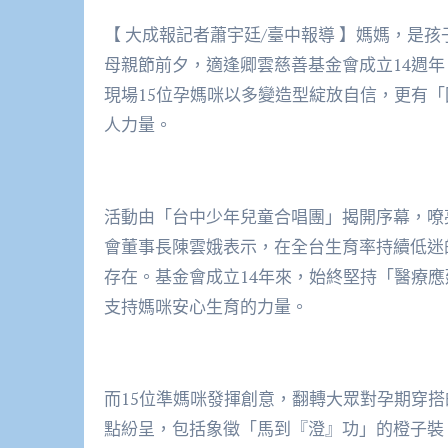
【 大成報記者蕭宇廷/臺中報導 】媽媽，是
母親節前夕，適逢卿雲慈善基金會成立14週
現場15位孕媽咪以多變造型綻放自信，更有
人力量。
活動由「台中少年兒童合唱團」揭開序幕，嘹
會董事長陳雲娥表示，在全台生育率持續低迷
存在。基金會成立14年來，始終堅持「醫療
支持媽咪安心生育的力量。
而15位準媽咪發揮創意，翻轉大眾對孕期穿
點紛呈，包括象徵「馬到『澄』功」的橙子裝