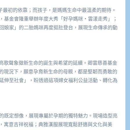
孩子最初的依靠；而孩子，是媽媽生命中最溫柔的期待。
年，基金會隆重舉辦年度大秀「好孕媽咪‧雲漾走秀」；
「回娘家」的二胎媽咪再度挺肚登台，展現生命傳承的動
亮歌聲象徵新生命的誕生與希望的延續。卿雲慈善基金
的現況下，願意孕育新生命的母親，都是堅韌而勇敢的
應延伸至社會」，盼透過這項婦女福利公益活動、轉化為
搭的既定想像，展現專屬於孕期的獨特魅力。現場造型亮
，寓意吉祥祝福；典雅漢服展現寬鬆舒適與文化與美