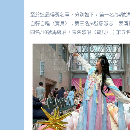
至於這屆得獎名單，分別如下，第一名/14號
自彈自唱〈寶貝〉；第三名/6號廖淑志，表
四名/10號馬綾君，表演歌唱〈寶貝〉；第五名