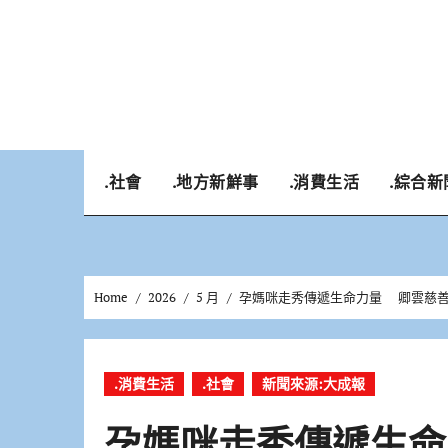
Skip
to
content
.社會
.地方新鮮事
.消費生活
.綜合新
Home
2026
5 月
孕媽咪走秀傳遞生命力量 卿雲慈
.消費生活
.社會
新聞來源:大成報
孕媽咪走秀傳遞生