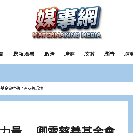
聞
.影視.娛樂
.政治
.產經
.文教
.影音
.運
善基金會推動孕產友善環境
命力量 卿雲慈善基金會