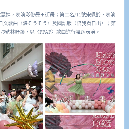
洪慧婷，表演彩帶舞＋街舞；第二名/11號宋佩齡，表演
演日文歌曲〈涙そうそう〉及國語版〈陪我看日出〉；第
/9號林妤築，以〈PPAP〉歌曲進行舞蹈表演。