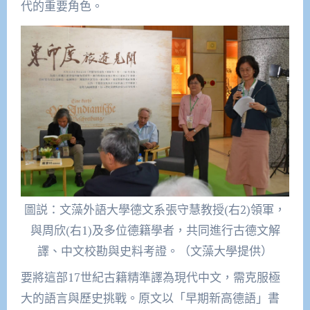
代的重要角色。
圖説：文藻外語大學德文系張守慧教授(右2)領軍，
與周欣(右1)及多位德籍學者，共同進行古德文解
譯、中文校勘與史料考證。（文藻大學提供）
要將這部
17
世紀古籍精準譯為現代中文，需克服極
大的語言與歷史挑戰。原文以「早期新高德語」書