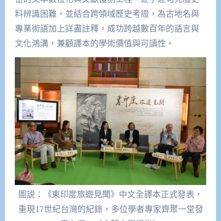
料辨識困難，並結合跨領域歷史考證，為古地名與
專業術語加上詳盡註釋，成功跨越數百年的語言與
文化鴻溝，兼顧譯本的學術價值與可讀性。
圖説：《東印度旅遊見聞》中文全譯本正式發表，
重現17世紀台灣的紀錄，多位學者專家齊聚一堂發