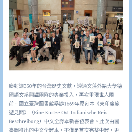
塵封逾
350
年的台灣歷史文獻，透過文藻外語大學德
國語文系翻譯團隊的專業投入，再次重現世人眼
前。國立臺灣圖書館
舉辦
1669
年原刻本《東印度旅
遊見聞》（
Eine Kurtze Ost-Indianische Reis-
Beschreibung
）中文全譯本新書發表會。此次由國
臺圖推出的中文全譯本，不僅是首次完整中譯，更