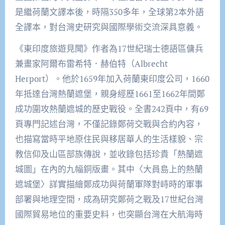
是繼荷蘭文譯本後，時隔
350
多年，全球第
2
本外語
全譯本，對台灣史研究與國際學術交流深具意義。
《東印度旅遊見聞》作者為
17
世紀瑞士德語區傭兵
兼畫家阿爾布雷希特．赫伯特（
Albrecht
Herport
）。他於
1659
年加入荷蘭東印度公司，
1660
年抵達台灣熱蘭遮堡，親身經歷
1661
至
1662
年間鄭
成功圍攻熱蘭遮城的歷史戰役。全書
242
頁中，有
69
頁專門記述台灣，不僅記錄鄭荷交戰與合約內容，
也描寫當時平地原住民與移居華人的生活樣貌、宗
教信仰及山區部族傳說，並收錄包括珍貴「熱蘭遮
城圖」在內的九幅銅版畫。其中〈大員島上的熱蘭
遮城堡〉詳實描繪鄭成功與荷蘭軍隊對峙時的軍事
部署與地理空間，成為研究鄭荷之戰及
17
世紀台灣
國際貿易地位的重要史料，也突顯台灣在大航海時