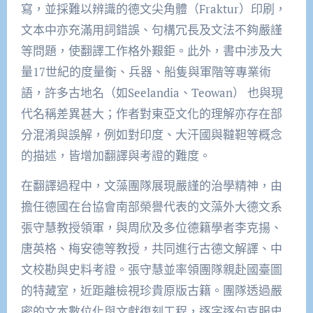
寫，並採難以辨識的德文尖角體（
Fraktur
）印刷，
文本中亦充滿用詞錯誤、句構冗長及文法不夠嚴謹
等問題，使翻譯工作格外艱鉅。此外，書中涉及大
量
17
世紀的度量衡、兵器、船隻與軍階等專業術
語，
許多古地名（如
Seelandia
、
Teowan
） 也與現
代名稱差異甚大；作者對東亞文化的理解亦存在部
分混淆與誤解，例如對印度、大汗國與韃靼等概念
的描述，皆增加翻譯與考證的難度。
在翻譯過程中，文藻團隊展現嚴謹的治學精神，由
擔任德國在台協會南部榮譽代表的文藻外大德文系
張守慧教授領軍，與周欣及多位德籍學者李克揚、
唐英格、梅安德等教授，共同進行古德文解譯、中
文校勘與史料考證。張守慧並率領團隊親赴國臺圖
的特藏室，近距離檢視珍貴原版古籍。團隊透過嚴
密的文本數位化與文獻復刻工程，逐字逐句克服史