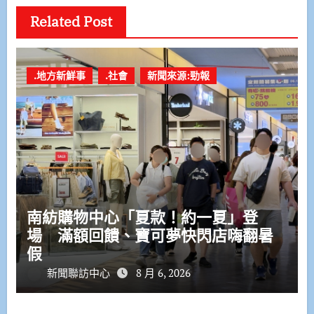
Related Post
.地方新鮮事
.社會
新聞來源:勁報
南紡購物中心「夏款！約一夏」登
場 滿額回饋、寶可夢快閃店嗨翻暑
假
新聞聯訪中心
8 月 6, 2026