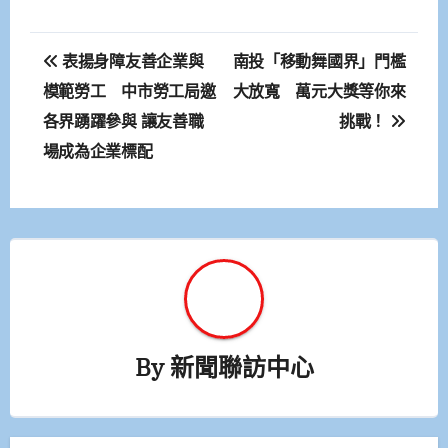
文
表揚身障友善企業與
南投「移動舞國界」門檻
章
模範勞工 中市勞工局邀
大放寬 萬元大獎等你來
各界踴躍參與 讓友善職
挑戰！
導
場成為企業標配
覽
By
新聞聯訪中心