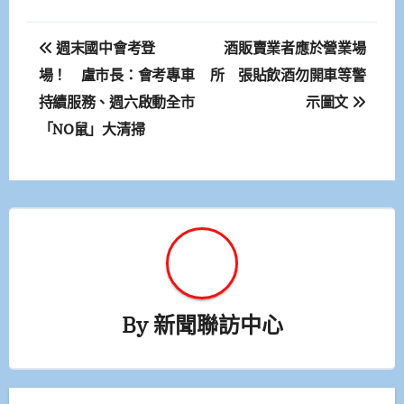
文
週末國中會考登
酒販賣業者應於營業場
章
場！ 盧市長：會考專車
所 張貼飲酒勿開車等警
持續服務、週六啟動全市
示圖文
導
「NO鼠」大清掃
覽
By
新聞聯訪中心