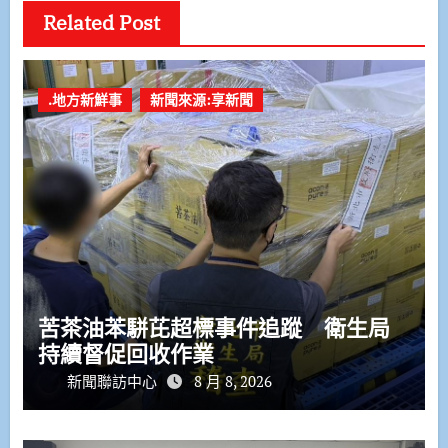
Related Post
.地方新鮮事
新聞來源:享新聞
苦茶油苯駢芘超標事件追蹤 衛生局
持續督促回收作業
新聞聯訪中心
8 月 8, 2026