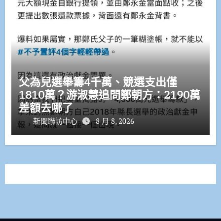
父為兒選舉籌4千萬、競選支出僅
1810萬？游淑慧追問鄭朝方：2190萬
差額去哪了
新聞聯訪中心
8 月 8, 2026