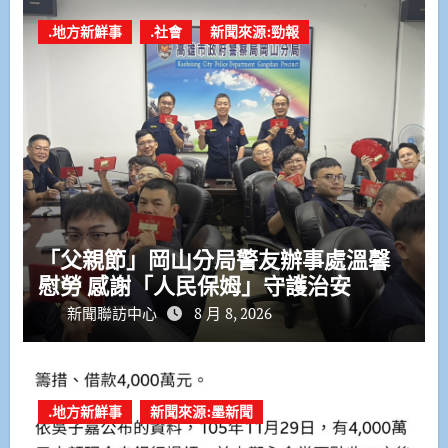
.地方新鮮事
.社會
新聞來源:勁報
「父親節」岡山分局警友辦事處溫馨
慰勞 感謝「人民保姆」守護治安
新聞聯訪中心
8 月 8, 2026
.地方新鮮事
新聞來源:墨新聞