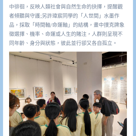
中徘徊，反映人類社會與自然生命的抉擇，提醒觀
者傾聽與守護;另許瑋宸同學的「人世間」水墨作
品，採取「時間軸/命運軸」的結構，畫中撲克牌象
徵選擇、機率、命運或人生的賭注，人群則呈現不
同年齡、身分與狀態，彼此並行卻又各自孤立。