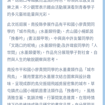
演，透過口琴細膩而溫潤的特色，帶領民眾感受音
樂之美，不少觀眾表示藉由活動展演看到青春學子
的多元藝術能量與光彩。
此次巡迴展，南投縣參展作品有平和國小廖責閔同
學的「城市飛鳥」(水墨類特優)、虎山國小楊凱茵
「挽春吟」(書法類甲等)、中興高中許友馨同學的
「叉路口的呢喃」(水墨類特優)及許瑋宸同學的「人
世間」(水墨類優等)，作品充分展現學子對社會、自
然與人生的敏銳觀察與思考。
南投市平和國小廖責閔同學的水墨畫類作品「城市
飛鳥」，運用豐富的水墨層次結合圖案與設計趣
味，呈現成群的鳥兒振翅飛越房屋密集的城市。草
屯鎮虎山國小楊凱茵書法類作品「挽春吟」，風格
清雅含蓄、氣韻流暢，行筆間氣息連貫，在限時情
境下仍能維持成熟且穩定的書寫品質，充分展現平