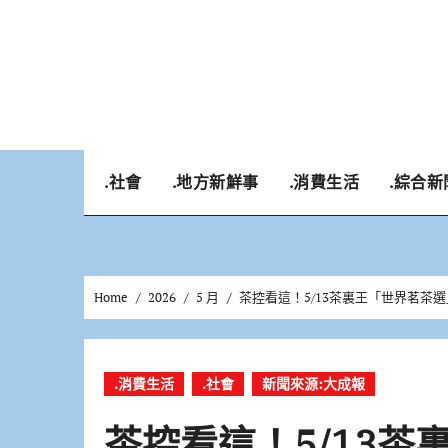
Skip
to
content
.社會
.地方新鮮事
.消費生活
.綜合新
Home
2026
5 月
茶控看這！5/13茶裏王「世界茗茶選」
.消費生活
.社會
新聞來源:大成報
茶控看這！5/13茶