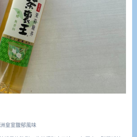
歐洲皇室馥郁風味