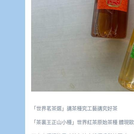
「世界茗茶選」講茶種究工藝講究好茶
「茶裏王正山小種」世界紅茶原始茶種 體現