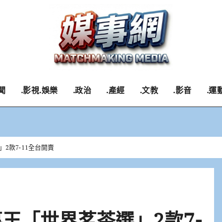
聞
.影視.娛樂
.政治
.產經
.文教
.影音
.運
2款7-11全台開賣
裏王「世界茗茶選」2款7-