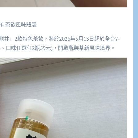
特有茶飲風味體驗
」2款特色茶飲，將於2026年5月13日起於全台7-
瓶32元、口味任選任2瓶59元)，開啟瓶裝茶新風味境界。