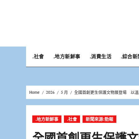
Skip
to
content
.社會
.地方新鮮事
.消費生活
.綜合新
Home
2026
5 月
全國首創更生保護文物展登場 以溫
.地方新鮮事
.社會
新聞來源:勁報
全國首創更生保護文