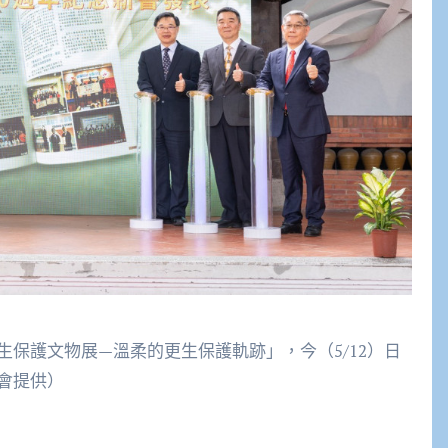
保護文物展—溫柔的更生保護軌跡」，今（5/12）日
會提供）