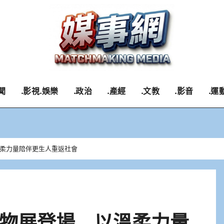
聞
.影視.娛樂
.政治
.產經
.文教
.影音
.運
柔力量陪伴更生人重返社會
物展登場 以溫柔力量