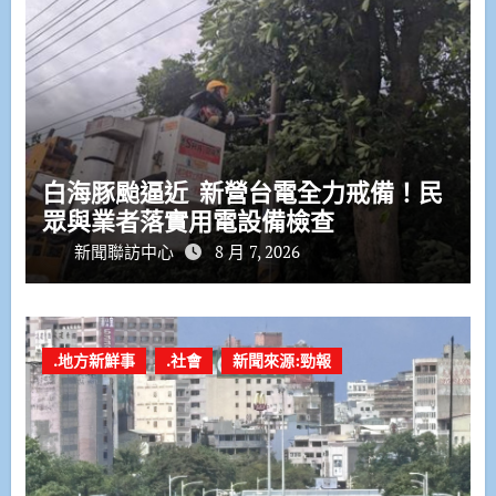
白海豚颱逼近 新營台電全力戒備！民
眾與業者落實用電設備檢查
新聞聯訪中心
8 月 7, 2026
.地方新鮮事
.社會
新聞來源:勁報