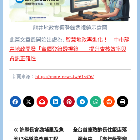
龍井地政實價登錄透視鏡示意圖
此篇文章最開始出處為:
智慧地政再進化！ 中市龍
井地政開發「實價登錄透視鏡」 提升查核效率與
資訊正確性
新聞來源：
https://more-news.tw/613376/
文
許縣長會勘埔里及魚
全台首座熟齡長住飯店落
章
池13件道路改善工程
腳台中 「高年級聚樂