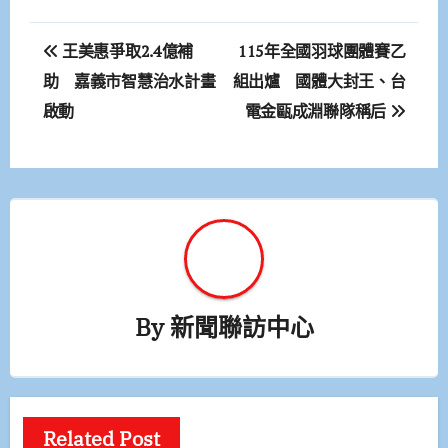
文
王美惠爭取2.4億補
115年全國羽球團體賽乙
章
助 嘉義市智慧治水計畫
組出爐 國體大封王、台
啟動
電金甌成淵聯隊稱后
導
覽
By
新聞聯訪中心
Related Post